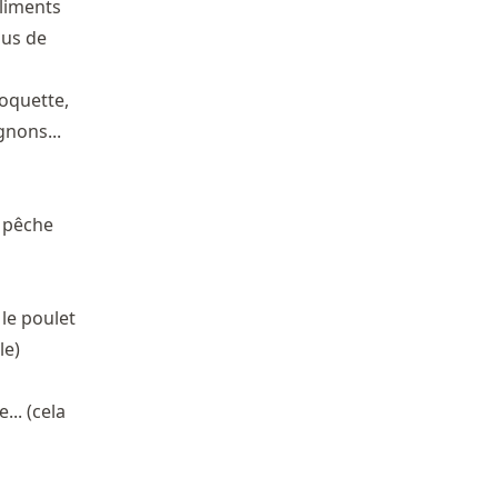
aliments
sus de
roquette,
gnons...
a pêche
 le poulet
le)
... (cela