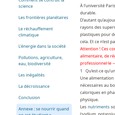
Comment se contruit la
À l’université Paris
science
durable.
Les frontières planétaires
D’autant qu’aujour
rayons des super
Le réchauffement
plastiques pour 
climatique
cela. Et ce n’est
L'énergie dans la société
Attention ! Ces c
alimentaire, de ré
Pollutions, agriculture,
professionnel·le —
eau, biodiversité
1
Qu’est-ce qu’un
Les inégalités
Une alimentation 
nécessaires au bo
La décroissance
caloriques en pha
Conclusion
physique.
Les
nutriments
so
Annexe : se nourrir quand
(sodium, potassium