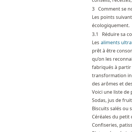
conseils, recettes
3
Comment se nou
Les points suiva
écologiquement.
3.1
Réduire sa c
Les
aliments ultr
prêt à être conso
qu’on les reconna
fabriqués à parti
transformation ind
des arômes et des 
Voici une liste d
Sodas, jus de frui
Biscuits salés ou 
Céréales du petit 
Confiseries, patis