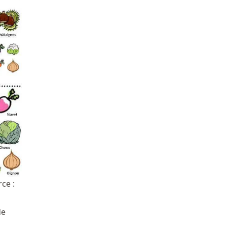
ce :
de