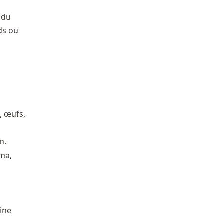
 du
ds ou
, œufs,
n.
uma,
aine