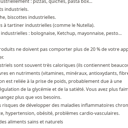
ustriellement : pizzas, quiches, pasta box...
s industriels.
he, biscottes industrielles.
s à tartiner industrielles (comme le Nutella).
industrielles : bolognaise, Ketchup, mayonnaise, pesto...
roduits ne doivent pas comporter plus de 20 % de votre ap
r.
striels sont souvent très caloriques (ils contiennent beauc
vres en nutriments (vitamines, minéraux, antioxydants, fibres
 est reliée à la prise de poids, probablement due à une
gulation de la glycémie et de la satiété. Vous avez plus faim
angez plus que vos besoins.
s risques de développer des maladies inflammatoires chro
e, hypertension, obésité, problèmes cardio-vasculaires.
s aliments sains et naturels