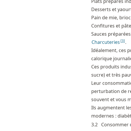
Plats préparés ind
Desserts et yaourt
Pain de mie, brioc
Confitures et pâte
Sauces préparées 
[
3
]
Charcuteries
.
Idéalement, ces p
calorique journalie
Ces produits indu
sucre) et très pau
Leur consommation
perturbation de ré
souvent et vous m
Ils augmentent le
modernes : diabèt
3.2
Consommer de