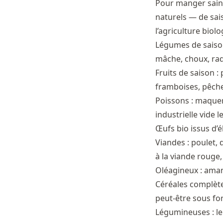
Pour manger saine
naturels — de sai
l’agriculture biol
Légumes de saison
mâche, choux, rad
Fruits de saison :
framboises, pêches
Poissons : maquere
industrielle vide 
Œufs bio issus d’é
Viandes : poulet, 
à la viande rouge,
Oléagineux : amand
Céréales complètes 
peut-être sous fo
Légumineuses : lent