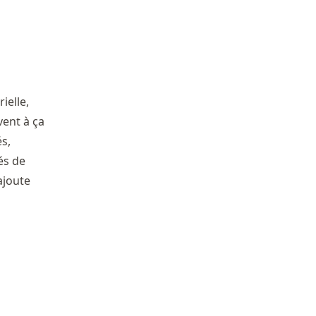
ielle,
vent à ça
s,
és de
ajoute