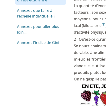
on est étudiant·e
La quantité d’éne
Annexe : que faire à
facteurs : son sex
l'échelle individuelle ?
moyenne, pour un 
[
1
]
kcal (kilocalorie
Annexe : pour aller plus
loin...
d’activité physiqu
2
Qu’est-ce qu’u
Annexe : l'indice de Gini
Se nourrir saineme
durable. Une alim
mieux les frontièr
viande, elle utili
produits plutôt lo
On ne gaspille pas