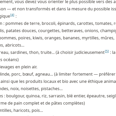
ment, vous devez vous orienter le plus possible vers des 
son — et non transformés et dans la mesure du possible is
[
4
]
ogique
:
 : pommes de terre, brocoli, épinards, carottes, tomates, 
is, patates douces, courgettes, betteraves, onions, champi
 pommes, poires, kiwis, oranges, bananes, myrtilles, mûres,
, abricots...
[
5
]
au, sardines, thon, truite... (à choisir judicieusement
: l
les océans)
levages en plein air.
dinde, porc, bœuf, agneau... (à limiter fortement — préférer
 ainsi que les produits locaux et bio avec une éthique anima
es, noix, noisettes, pistaches...
: boulgour, quinoa, riz, sarrasin, blé entier, épeautre, seigle
rme de pain complet et de pâtes complètes)
illes, haricots, pois...