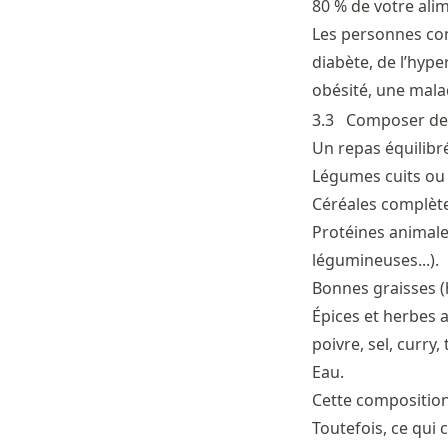
80 % de votre ali
Les personnes co
diabète, de l’hype
obésité, une malad
3.3
Composer des
Un repas équilibr
Légumes cuits ou c
Céréales complètes
Protéines animale
légumineuses...).
Bonnes graisses (
Épices et herbes 
poivre, sel, curry, 
Eau.
Cette composition
Toutefois, ce qui 