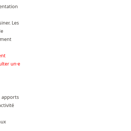
mentation
iner. Les
de
ement
ent
ulter un·e
s apports
ctivité
aux