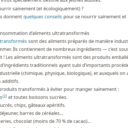
, infos spécialement destiné aux jeunes adultes.
rrir sainement (et écologiquement) ?
nts donnent
quelques conseils
pour se nourrir sainement et
onsommation d’aliments ultratransformés
atransformés
sont des aliments préparés de manière industr
mmer. Ils contiennent de nombreux ingrédients — c’est sou
it ! Les aliments ultratransformés sont des produits emballé
r d’ingrédients traditionnels ayant subi d’importants procéd
ustrielle (chimique, physique, biologique), et auxquels on 
additifs.
e produits transformés à éviter pour manger sainement :
[
2
]
ts
et toutes boissons sucrées.
sucrés, chips, gâteaux apéritifs.
déjeuner, barres de céréales...
series, chocolat (moins de 70 % de cacao)...