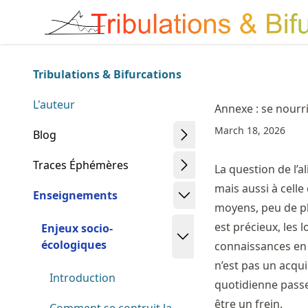
Skip
Made with MyST
to
article
frontmatter
Tribulations & Bifurcations
Skip
to
L'auteur
Annexe : se nourr
article
March 18, 2026
content
Blog
Traces Éphémères
La question de l’a
mais aussi à celle
Enseignements
moyens, peu de pl
est précieux, les 
Enjeux socio-
écologiques
connaissances en c
n’est pas un acquis
Introduction
quotidienne passe
être un frein.