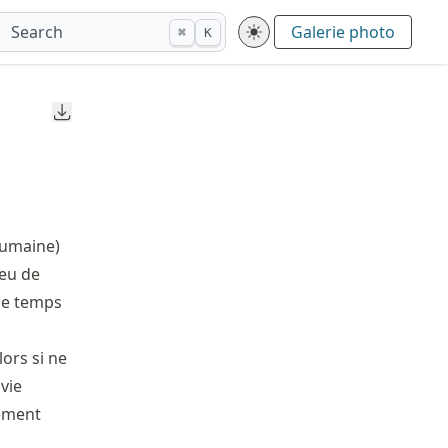
Search
Galerie photo
⌘
K
Downloads
(humaine)
peu de
le temps
lors si ne
 vie
lement