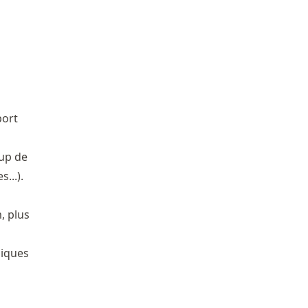
port
oup de
...).
, plus
niques