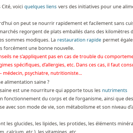
 Cité, voici
quelques liens
vers des initiatives pour une ali
d’hui on peut se nourrir rapidement et facilement sans cuis
marchés regorgent de plats emballés dans des kilomètres 
des sommes modiques. La
restauration rapide
permet égal
 pas forcément une bonne nouvelle.
onseils ne s’appliquent pas en cas de trouble du comportem
gimes spécifiques, d’allergies, etc. Dans ces cas, il faut cons
 médecin, psychiatre, nutritioniste...
e alimentation saine ?
saine est une nourriture qui apporte tous les
nutriments
n fonctionnement du corps et de l’organisme, ainsi que de
se avec son mode de vie, son métabolisme et son niveau d’a
nt les glucides, les lipides, les protides, les éléments minér
, calcium, etc.), les vitamines, etc.