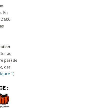
ux
e. En
 2 600
cas
tation
cter au
re pas) de
c, des
figure
1
).