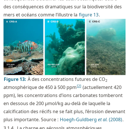
des conséquences dramatiques sur la biodiversité des
mers et océans comme l’illustre la
figure
13
.
Figure
13
:
À des concentrations futures de CO
2
[
2
]
atmosphérique de 450 à 500 ppm
(actuellement 420
ppm), les concentrations d’ions carbonates tomberont
en dessous de 200 µmol/kg au-delà de laquelle la
calcification des récifs ne se fait plus, l’érosion devenant
plus importante. Source :
Hoegh-Guldberg
et al.
(2008)
.
3.1.4
La charge en aérosols atmosphériques