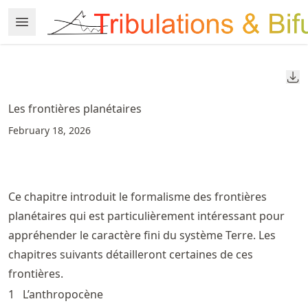
Skip
Open Menu
Made with MyST
to
article
frontmatter
Do
Skip
to
Les frontières planétaires
article
February 18, 2026
content
Ce chapitre introduit le formalisme des frontières
planétaires qui est particulièrement intéressant pour
appréhender le caractère fini du système Terre. Les
chapitres suivants détailleront certaines de ces
frontières.
1
L’anthropocène