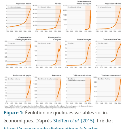
Figure
1
:
Évolution de quelques variables socio-
économiques. D’après
Steffen
et al.
(2015)
, tiré de :
https://
www
.monde
-diplomatique
.fr
/cartes