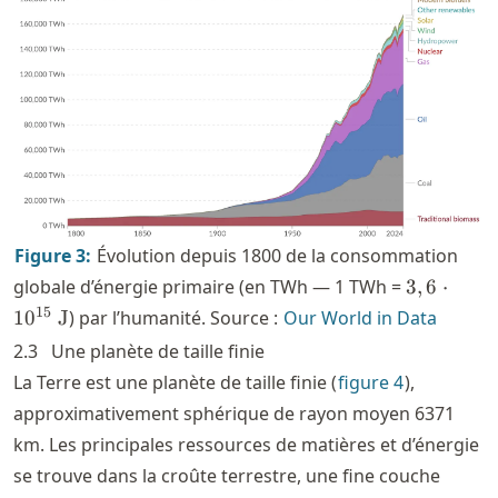
Figure
3
:
Évolution depuis 1800 de la consommation
3,6\cdot
globale d’énergie primaire (en TWh — 1 TWh =
3
,
6
⋅
10^{15}\
15
1
0
J
) par l’humanité. Source :
Our World in Data
\text{J}
2.3
Une planète de taille finie
La Terre est une planète de taille finie (
figure
4
),
approximativement sphérique de rayon moyen 6371
km. Les principales ressources de matières et d’énergie
se trouve dans la croûte terrestre, une fine couche