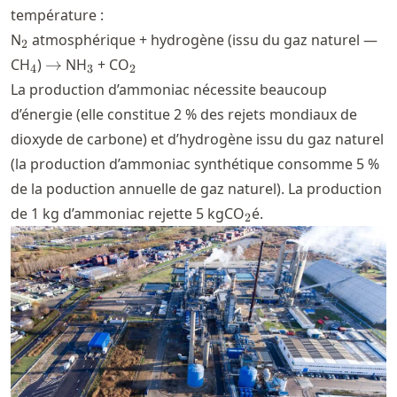
température :
_2
N
atmosphérique + hydrogène (issu du gaz naturel —
2
_4
\rightarrow
_3
_2
CH
)
→
NH
+ CO
4
3
2
La production d’ammoniac nécessite beaucoup
d’énergie (elle constitue 2 % des rejets mondiaux de
dioxyde de carbone) et d’hydrogène issu du gaz naturel
(la production d’ammoniac synthétique consomme 5 %
de la poduction annuelle de gaz naturel). La production
_2
de 1 kg d’ammoniac rejette 5 kgCO
é.
2