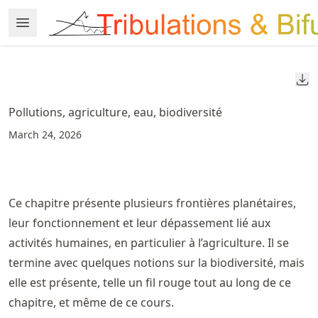
Skip
Open Menu
Made with MyST
to
article
frontmatter
Do
Skip
to
Pollutions, agriculture, eau, biodiversité
article
March 24, 2026
content
Ce chapitre présente plusieurs frontières planétaires,
leur fonctionnement et leur dépassement lié aux
activités humaines, en particulier à l’agriculture. Il se
termine avec quelques notions sur la biodiversité, mais
elle est présente, telle un fil rouge tout au long de ce
chapitre, et même de ce cours.