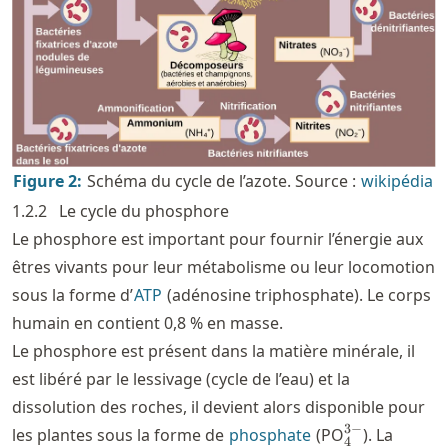
Figure
2
:
Schéma du cycle de l’azote. Source :
wikipédia
1.2.2
Le cycle du phosphore
Le phosphore est important pour fournir l’énergie aux
êtres vivants pour leur métabolisme ou leur locomotion
sous la forme d’
ATP
(adénosine triphosphate). Le corps
humain en contient 0,8 % en masse.
Le phosphore est présent dans la matière minérale, il
est libéré par le lessivage (cycle de l’eau) et la
dissolution des roches, il devient alors disponible pour
_4^{3-}
3
−
les plantes sous la forme de
phosphate
(PO
). La
4