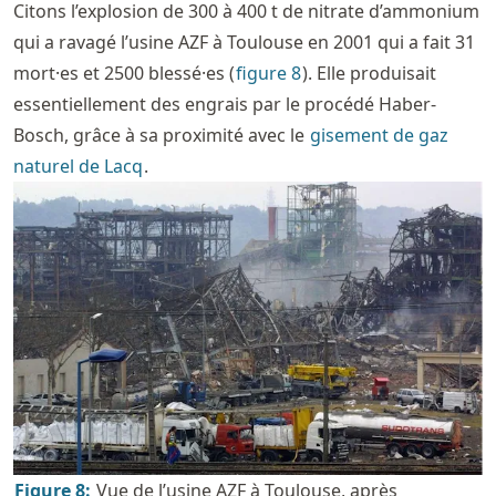
Citons l’explosion de 300 à 400 t de nitrate d’ammonium
qui a ravagé l’usine AZF à Toulouse en 2001 qui a fait 31
mort·es et 2500 blessé·es (
figure
8
). Elle produisait
essentiellement des engrais par le procédé Haber-
Bosch, grâce à sa proximité avec le
gisement de gaz
naturel de Lacq
.
Figure
8
:
Vue de l’usine AZF à Toulouse, après