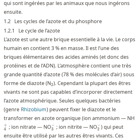
qui sont ingérées par les animaux que nous ingérons
ensuite.
1.2
Les cycles de l’azote et du phosphore
1.2.1
Le cycle de l’azote
L’azote est une autre brique essentielle à la vie. Le corps
humain en contient 3 % en masse. Il est l’une des
briques élémentaires des acides aminés (et donc des
protéines et de l’ADN). L’atmosphère contient une très
grande quantité d’azote (78 % des molécules d’air) sous
_2
forme de diazote (N
). Cependant la plupart des êtres
2
vivants ne sont pas capables d’incorporer directement
l’azote atmosphérique. Seules quelques bactéries
(genre
Rhizobium
) peuvent fixer le diazote et le
_
transformer en azote organique (ion ammonium — NH
_3^-
_2^-
+
−
−
; ion nitrate — NO
; ion nitrite — NO
) qui peut
4
3
2
ensuite être utilisé par les autres êtres vivants. Ces