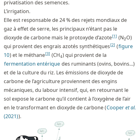
privatisation des semences.
L’irrigation.
Elle est responsable de 24 % des rejets mondiaux de
gaz à effet de serre, les principaux n’étant pas le
_2
[
1
]
dioxyde de carbone mais le protoxyde d’azote
(N
O)
2
[
2
]
qui provient des engrais azotés synthétiques
(
figure
_4
[
3
]
10
) et le méthane
(CH
) qui provient de la
4
fermentation entérique
des ruminants (ovins, bovins...)
et de la culture du riz. Les émissions de dioxyde de
carbone de l’agriculture proviennent des engins
mécaniques, du labour intensif, qui, en retournant le
sol expose le carbone qu’il contient à l’oxygène de l’air
en le transformant en dioxyde de carbone (
Cooper
et al.
(2021)
).