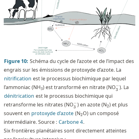
Figure
10
:
Schéma du cycle de l’azote et de l’impact des
engrais sur les émissions de protoxyde d’azote. La
nitrification
est le processus biochimique par lequel
_3^-
−
l’ammoniac (NH
) est transformé en nitrate (NO
). La
3
3
dénitrication
est le processus biochimique qui
_3^-
_2
−
retransforme les nitrates (NO
) en azote (N
) et plus
2
3
_2
souvent en
protoxyde d’azote
(N
O) un composé
2
intermédiaire. Source :
Carbone 4
.
Six frontières planétaires sont directement atteintes