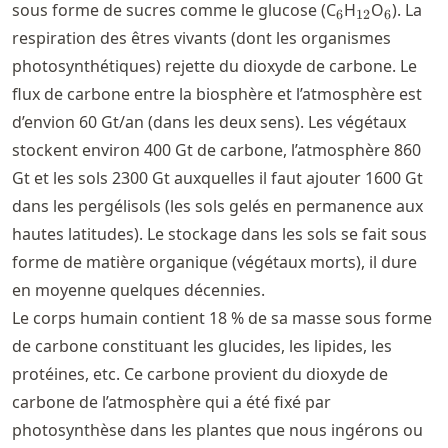
_6
_{12}
_6
sous forme de sucres comme le glucose (C
H
O
). La
6
12
6
respiration des êtres vivants (dont les organismes
photosynthétiques) rejette du dioxyde de carbone. Le
flux de carbone entre la biosphère et l’atmosphère est
d’envion 60 Gt/an (dans les deux sens). Les végétaux
stockent environ 400 Gt de carbone, l’atmosphère 860
Gt et les sols 2300 Gt auxquelles il faut ajouter 1600 Gt
dans les pergélisols (les sols gelés en permanence aux
hautes latitudes). Le stockage dans les sols se fait sous
forme de matière organique (végétaux morts), il dure
en moyenne quelques décennies.
Le corps humain contient 18 % de sa masse sous forme
de carbone constituant les glucides, les lipides, les
protéines, etc. Ce carbone provient du dioxyde de
carbone de l’atmosphère qui a été fixé par
photosynthèse dans les plantes que nous ingérons ou