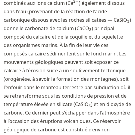
^{2+}
2
+
combinés aux ions calcium (Ca
) également dissous
dans l’eau (provenant de la réaction de l’acide
_3
carbonique dissous avec les roches silicatées — CaSiO
)
3
_3
donne le carbonate de calcium (CaCO
) principal
3
composé du calcaire et de la coquille et du squelette
des organismes marins. À la fin de leur vie ces
composés calcaire sédimentent sur le fond marin. Les
mouvements géologiques peuvent soit exposer ce
calcaire à l’érosion suite à un soulèvement tectonique
(orogénèse, à savoir la formation des montagnes), soit
l’enfouir dans le manteau terrestre par subduction où il
se retransforme sous les conditions de pression et de
_3
température élevée en silicate (CaSiO
) et en dioxyde de
3
carbone. Ce dernier peut s’échapper dans l’atmosphère
à l’occasion des éruptions volcaniques. Ce réservoir
géologique de carbone est constitué d’environ