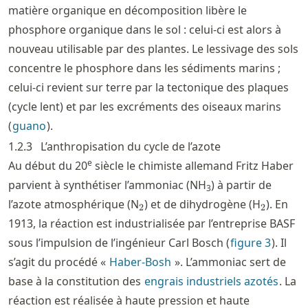
matière organique en décomposition libère le
phosphore organique dans le sol : celui-ci est alors à
nouveau utilisable par des plantes. Le lessivage des sols
concentre le phosphore dans les sédiments marins ;
celui-ci revient sur terre par la tectonique des plaques
(cycle lent) et par les excréments des oiseaux marins
(
guano
).
1.2.3
L’anthropisation du cycle de l’azote
e
Au début du 20
siècle le chimiste allemand Fritz Haber
parvient à synthétiser l’ammoniac (NH
) à partir de
3
_2
_2
l’azote atmosphérique (N
) et de dihydrogène (H
). En
2
2
1913, la réaction est industrialisée par l’entreprise BASF
sous l’impulsion de l’ingénieur Carl Bosch (
figure
3
). Il
s’agit du procédé «
Haber-Bosh
». L’ammoniac sert de
base à la constitution des
engrais industriels azotés
. La
réaction est réalisée à haute pression et haute