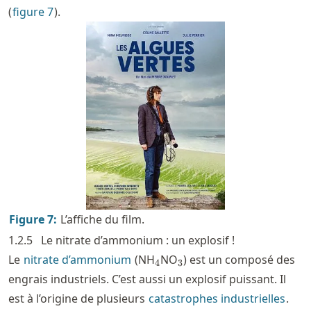
(
figure
7
).
Figure
7
:
L’affiche du film.
1.2.5
Le nitrate d’ammonium : un explosif !
_4
_3
Le
nitrate d’ammonium
(NH
NO
) est un composé des
4
3
engrais industriels. C’est aussi un explosif puissant. Il
est à l’origine de plusieurs
catastrophes industrielles
.