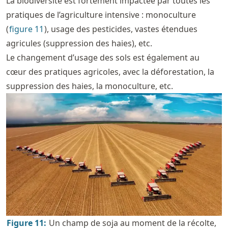
La biodiversité est fortement impactée par toutes les
pratiques de l’agriculture intensive : monoculture
(
figure
11
), usage des pesticides, vastes étendues
agricules (suppression des haies), etc.
Le changement d’usage des sols est également au
cœur des pratiques agricoles, avec la déforestation, la
suppression des haies, la monoculture, etc.
Figure
11
:
Un champ de soja au moment de la récolte,