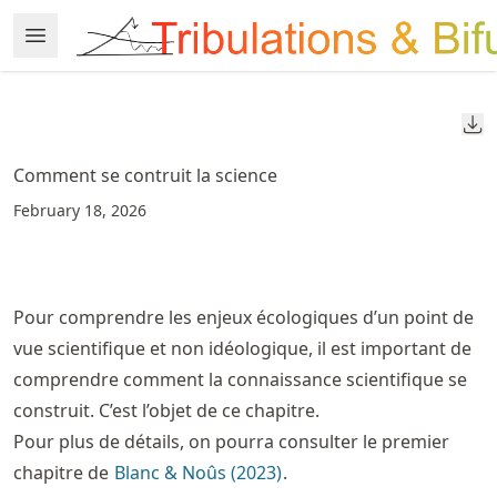
Skip
Open Menu
Made with MyST
to
article
frontmatter
Do
Skip
to
Comment se contruit la science
article
February 18, 2026
content
Pour comprendre les enjeux écologiques d’un point de
vue scientifique et non idéologique, il est important de
comprendre comment la connaissance scientifique se
construit. C’est l’objet de ce chapitre.
Pour plus de détails, on pourra consulter le premier
chapitre de
Blanc & Noûs (2023)
.