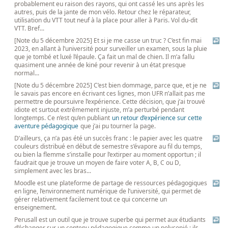
probablement eu raison des rayons, qui ont cassé les uns après les
autres, puis de la jante de mon vélo. Retour chez le réparateur,
utilisation du VTT tout neuf à la place pour aller à Paris. Vol du-dit
VTT. Bref...
[Note du 5 décembre 2025] Et si je me casse un truc ? C’est fin mai
↩
2023, en allant à l’université pour surveiller un examen, sous la pluie
que je tombé et luxé l’épaule. Ça fait un mal de chien. Il m’a fallu
quasiment une année de kiné pour revenir à un état presque
normal...
[Note du 5 décembre 2025] C’est bien dommage, parce que, et je ne
↩
le savais pas encore en écrivant ces lignes, mon UFR n’allait pas me
permettre de poursuivre l’expérience. Cette décision, que j’ai trouvé
idiote et surtout extrêmement injuste, m’a perturbé pendant
longtemps. Ce n’est qu’en publiant
un retour d’expérience sur cette
aventure pédagogique
que j’ai pu tourner la page.
D’ailleurs, ça n’a pas été un succès franc : le papier avec les quatre
↩
couleurs distribué en début de semestre s’évapore au fil du temps,
ou bien la flemme s’installe pour l’extirper au moment opportun ; il
faudrait que je trouve un moyen de faire voter A, B, C ou D,
simplement avec les bras...
Moodle est une plateforme de partage de ressources pédagogiques
↩
en ligne, l’environnement numérique de l’université, qui permet de
gérer relativement facilement tout ce qui concerne un
enseignement.
Perusall est un outil que je trouve superbe qui permet aux étudiants
↩
d’échanger sur un contenu pédagogique comme un polycopié : ils