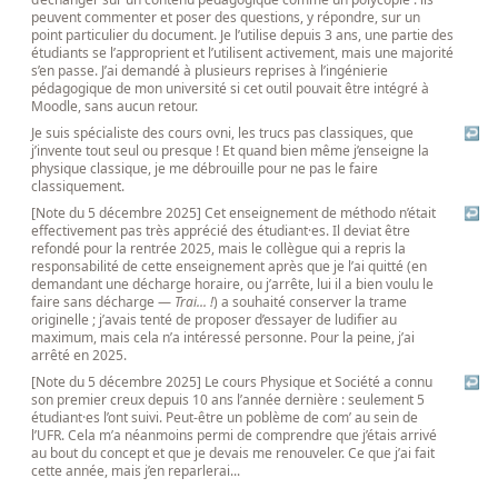
peuvent commenter et poser des questions, y répondre, sur un
point particulier du document. Je l’utilise depuis 3 ans, une partie des
étudiants se l’approprient et l’utilisent activement, mais une majorité
s’en passe. J’ai demandé à plusieurs reprises à l’ingénierie
pédagogique de mon université si cet outil pouvait être intégré à
Moodle, sans aucun retour.
Je suis spécialiste des cours ovni, les trucs pas classiques, que
↩
j’invente tout seul ou presque ! Et quand bien même j’enseigne la
physique classique, je me débrouille pour ne pas le faire
classiquement.
[Note du 5 décembre 2025] Cet enseignement de méthodo n’était
↩
effectivement pas très apprécié des étudiant·es. Il deviat être
refondé pour la rentrée 2025, mais le collègue qui a repris la
responsabilité de cette enseignement après que je l’ai quitté (en
demandant une décharge horaire, ou j’arrête, lui il a bien voulu le
faire sans décharge —
Trai... !
) a souhaité conserver la trame
originelle ; j’avais tenté de proposer d’essayer de ludifier au
maximum, mais cela n’a intéressé personne. Pour la peine, j’ai
arrêté en 2025.
[Note du 5 décembre 2025] Le cours Physique et Société a connu
↩
son premier creux depuis 10 ans l’année dernière : seulement 5
étudiant·es l’ont suivi. Peut-être un poblème de com’ au sein de
l’UFR. Cela m’a néanmoins permi de comprendre que j’étais arrivé
au bout du concept et que je devais me renouveler. Ce que j’ai fait
cette année, mais j’en reparlerai...