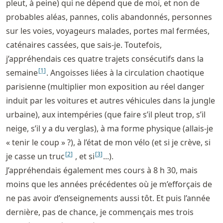
pleut, à peine) qui ne dépend que de moi, et non de
probables aléas, pannes, colis abandonnés, personnes
sur les voies, voyageurs malades, portes mal fermées,
caténaires cassées, que sais-je. Toutefois,
j’appréhendais ces quatre trajets consécutifs dans la
[
1
]
semaine
. Angoisses liées à la circulation chaotique
parisienne (multiplier mon exposition au réel danger
induit par les voitures et autres véhicules dans la jungle
urbaine), aux intempéries (que faire s’il pleut trop, s’il
neige, s’il y a du verglas), à ma forme physique (allais-je
« tenir le coup » ?), à l’état de mon vélo (et si je crève, si
[
2
]
[
3
]
je casse un truc
, et si
...).
J’appréhendais également mes cours à 8 h 30, mais
moins que les années précédentes où je m’efforçais de
ne pas avoir d’enseignements aussi tôt. Et puis l’année
dernière, pas de chance, je commençais mes trois