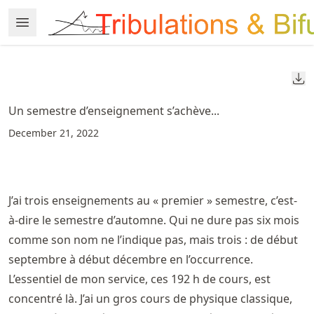
Skip
Open Menu
Made with MyST
to
article
frontmatter
Do
Skip
to
Un semestre d’enseignement s’achève...
article
December 21, 2022
content
J’ai trois enseignements au « premier » semestre, c’est-
à-dire le semestre d’automne. Qui ne dure pas six mois
comme son nom ne l’indique pas, mais trois : de début
septembre à début décembre en l’occurrence.
L’essentiel de mon service, ces 192 h de cours, est
concentré là. J’ai un gros cours de physique classique,