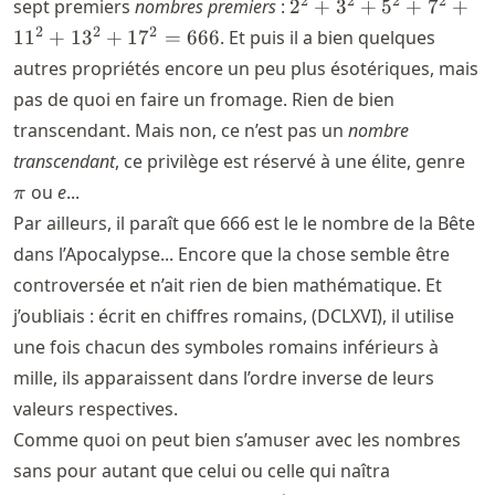
2^2+3^2+5^2+7^2+
2
2
2
2
sept premiers
nombres premiers
:
2
+
3
+
5
+
7
+
= 666
2
2
2
1
1
+
1
3
+
1
7
=
666
. Et puis il a bien quelques
autres propriétés encore un peu plus ésotériques, mais
pas de quoi en faire un fromage. Rien de bien
transcendant. Mais non, ce n’est pas un
nombre
\pi
transcendant
, ce privilège est réservé à une élite, genre
ou
e
...
π
Par ailleurs, il paraît que 666 est le le nombre de la Bête
dans l’Apocalypse... Encore que la chose semble être
controversée et n’ait rien de bien mathématique. Et
j’oubliais : écrit en chiffres romains, (DCLXVI), il utilise
une fois chacun des symboles romains inférieurs à
mille, ils apparaissent dans l’ordre inverse de leurs
valeurs respectives.
Comme quoi on peut bien s’amuser avec les nombres
sans pour autant que celui ou celle qui naîtra