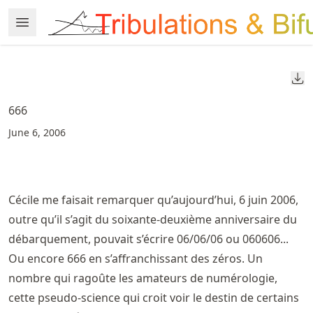
Skip
Open Menu
Made with MyST
to
article
frontmatter
Do
Skip
to
666
article
June 6, 2006
content
Cécile me faisait remarquer qu’aujourd’hui, 6 juin 2006,
outre qu’il s’agit du soixante-deuxième anniversaire du
débarquement, pouvait s’écrire 06/06/06 ou 060606...
Ou encore 666 en s’affranchissant des zéros. Un
nombre qui ragoûte les amateurs de numérologie,
cette pseudo-science qui croit voir le destin de certains