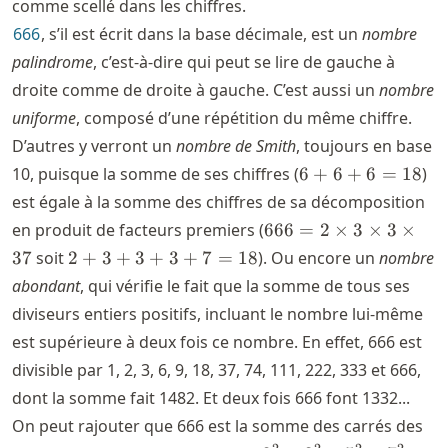
comme scellé dans les chiffres.
666
, s’il est écrit dans la base décimale, est un
nombre
palindrome
, c’est-à-dire qui peut se lire de gauche à
droite comme de droite à gauche. C’est aussi un
nombre
uniforme
, composé d’une répétition du même chiffre.
D’autres y verront un
nombre de Smith
, toujours en base
6+6+6
10, puisque la somme de ses chiffres (
6
+
6
+
6
=
18
)
= 18
est égale à la somme des chiffres de sa décomposition
666 =
en produit de facteurs premiers (
666
=
2
×
3
×
3
×
2
2+3+3+3+7
37
soit
2
+
3
+
3
+
3
+
7
=
18
). Ou encore un
nombre
\times
= 18
abondant
, qui vérifie le fait que la somme de tous ses
3
diviseurs entiers positifs, incluant le nombre lui-même
\times
est supérieure à deux fois ce nombre. En effet, 666 est
3
\times
divisible par 1, 2, 3, 6, 9, 18, 37, 74, 111, 222, 333 et 666,
37
dont la somme fait 1482. Et deux fois 666 font 1332...
On peut rajouter que 666 est la somme des carrés des