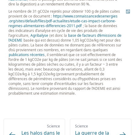
dire la digestion) a un rendement d’environ 90 %.
Le nombre de 31 gCO2e rejetés pour obtenir 100 g de pâtes cuites
↩
provient de ce document :
https://
www
.connaissancedesenergies
.org
/sites
/default
/files
/pdf
-actualites
/etude
-cas
-impact
-carbone
-
regimes
-alimentaires
-differencies
-2011
.pdf
; la base de données
des indicateurs d’analyse en cycle de vie des produits de
l’agriculture,
Agribalyse
(et donc la
base de facteurs d’émissions de
l’ADEME
basée qui est dessus) donne 1,05 kgCO2e/kg net pour des
pâtes cuites. La base de données ne donnant pas de références sur
d’où proviennent ces nombres, en regardant dans quelques
publications récentes
, il semblerait que ce soit effectivement de
l’ordre de 1 kgCO2e par kg de pâtes (on ne sait jamais si ce sont des
kilogrammes de pâtes sèches ou cuites, il y a un facteur ~ 3 entre
les deux), mais avec beaucoup de variations, allant de 0,3
kgCO2e/kg à 1,5 kgCO2e/kg (provenant probablement de
différences de périmètres considérés ou d’hypothèses prises en
compte, sans tenir compte d’incertitudes sur les facteurs
d’émissions). Le nombre provenant du rapport de l’ADEME est ainsi
probablement une estimation minimale.
Science
Science
Les halos dans le
La guerre de la