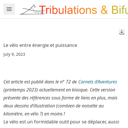
Skip
Open Menu
Made with MyST
to
article
frontmatter
Do
Skip
to
Le vélo entre énergie et puissance
article
July 9, 2023
content
Cet article est publié dans le n° 72 de
Carnets d’Aventures
(printemps 2023) actuellement en kiosque. Cette version
présente des références sous forme de liens en plus, mais
deux dessins d’illustration (combien de noisette au
kilomètre, en vélo ?) en moins !
Le vélo est un formidable outil pour se déplacer, aussi