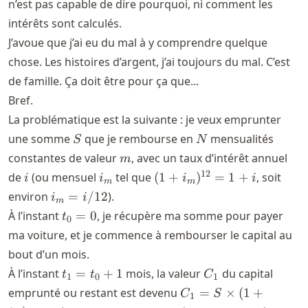
n’est pas capable de dire pourquoi, ni comment les
intérêts sont calculés.
J’avoue que j’ai eu du mal à y comprendre quelque
chose. Les histoires d’argent, j’ai toujours du mal. C’est
de famille. Ça doit être pour ça que...
Bref.
La problématique est la suivante : je veux emprunter
S
N
une somme
que je rembourse en
mensualités
S
N
m
constantes de valeur
, avec un taux d’intérêt annuel
m
i
i_m
(1+i_m)^{12}
12
de
(ou mensuel
tel que
(
1
+
)
=
1
+
, soit
i
i
i
i
m
m
= 1+i
i_m
environ
=
/12
).
i
i
m
=
t_0=0
À l’instant
=
0
, je récupère ma somme pour payer
t
0
i/12
ma voiture, et je commence à rembourser le capital au
bout d’un mois.
t_1
C_1
À l’instant
=
+
1
mois, la valeur
du capital
t
t
C
1
0
1
=
C_1 = S
emprunté ou restant est devenu
=
×
(
1
+
C
S
1
t_0
\times