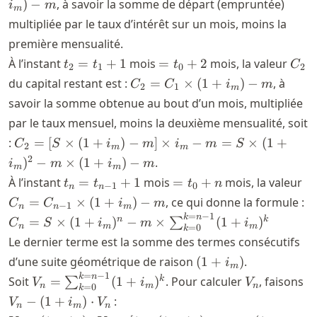
)
−
, à savoir la somme de départ (empruntée)
i
m
m
+
(1+i_m)
multipliée par le taux d’intérêt sur un mois, moins la
1
- m
première mensualité.
t_2
=t_0+2
C_2
À l’instant
=
+
1
mois
=
+
2
mois, la valeur
t
t
t
C
2
1
0
2
=
C_2 =
du capital restant est :
=
×
(
1
+
)
−
, à
C
C
i
m
2
1
m
t_1
C_1
savoir la somme obtenue au bout d’un mois, multipliée
+
\times
par le taux mensuel, moins la deuxième mensualité, soit
1
(1+i_m)
C_2 = [S
:
=
[
×
(
1
+
)
−
]
×
−
=
×
(
1
+
C
S
i
m
i
m
S
- m
2
m
m
\times
2
)
−
×
(
1
+
)
−
.
i
m
i
m
m
m
(1+i_m) -
t_n
=
C
À l’instant
=
+
1
mois
=
+
mois, la valeur
t
t
t
n
−
1
0
n
n
m] \times
=
t_0
C_
=
×
(
1
+
)
−
, ce qui donne la formule :
C
C
i
m
i_m - m =
−
1
n
n
m
t_{n-
+
1}
=
−
1
C_n = S \times
k
n
n
k
S \times
=
×
(
1
+
)
−
×
(
1
+
)
∑
C
S
i
m
i
n
m
m
1} +
n
\t
=
0
k
(1+i_m)^n - m
(1+i_m)^2
Le dernier terme est la somme des termes consécutifs
1
(1
\times
- m \times
(1+i_m)
d’une suite géométrique de raison
(
1
+
)
.
- 
i
m
\sum_{k=0}^{k=n-
(1+i_m) -
=
−
1
V_n =
V_n
V_
k
n
k
Soit
=
(
1
+
)
. Pour calculer
, faisons
∑
V
i
V
1} (1+i_m)^k
m
n
m
n
=
0
k
\sum_{k=0}^{k=n-
(
−
(
1
+
)
⋅
:
V
i
V
n
m
n
1} (1+i_m)^k
V