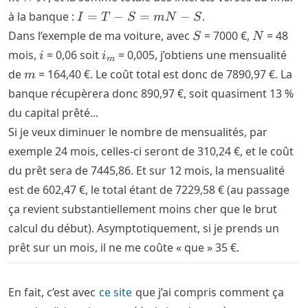
\times
= \frac{S
I =
à la banque :
=
−
=
−
.
I
T
S
m
N
S
N
\cdot i_m}{1-
T-
S
N
Dans l’exemple de ma voiture, avec
= 7000 €,
= 48
S
N
(1+i_m)^{-
S
i
i_m
mois,
= 0,06 soit
= 0,005, j’obtiens une mensualité
i
i
N}}
m
=
m
de
= 164,40 €. Le coût total est donc de 7890,97 €. La
m
mN
banque récupèrera donc 890,97 €, soit quasiment 13 %
- S
du capital prêté...
Si je veux diminuer le nombre de mensualités, par
exemple 24 mois, celles-ci seront de 310,24 €, et le coût
du prêt sera de 7445,86. Et sur 12 mois, la mensualité
est de 602,47 €, le total étant de 7229,58 € (au passage
ça revient substantiellement moins cher que le brut
calcul du début). Asymptotiquement, si je prends un
prêt sur un mois, il ne me coûte « que » 35 €.
En fait, c’est avec
ce site
que j’ai compris comment ça