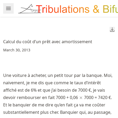
Skip
Open Menu
Made with MyST
to
article
frontmatter
Do
Skip
to
Calcul du coût d’un prêt avec amortissement
article
March 30, 2013
content
Une voiture à acheter, un petit tour par la banque. Moi,
naïvement, je me dis que comme le taux d’intérêt
affiché est de 6% et que j’ai besoin de 7000 €, je vais
\times
devoir rembourser en fait 7000 + 0,06
×
7000 = 7420 €.
Et le banquier de me dire qu’en fait ça va me coûter
substantiellement plus cher. Banquier qui, au passage,