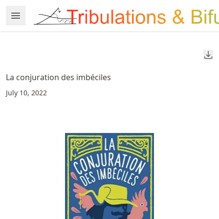
Skip
Open Menu
Made with MyST
to
article
frontmatter
Do
Skip
to
La conjuration des imbéciles
article
July 10, 2022
content