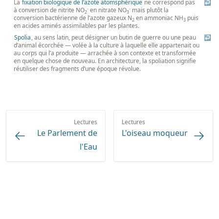
La
fixation biologique de l’azote atomsphérique
ne correspond pas
↩
-
-
à conversion de nitrite NO
en nitrate NO
mais plutôt la
2
3
conversion bactérienne de l’azote gazeux N
en ammoniac NH
puis
2
3
en acides aminés assimilables par les plantes.
Spolia
, au sens latin, peut désigner un butin de guerre ou une peau
↩
d’animal écorchée — volée à la culture à laquelle elle appartenait ou
au corps qui l’a produite — arrachée à son contexte et transformée
en quelque chose de nouveau. En architecture, la spoliation signifie
réutiliser des fragments d’une époque révolue.
Lectures
Lectures
Le Parlement de
L'oiseau moqueur
l'Eau