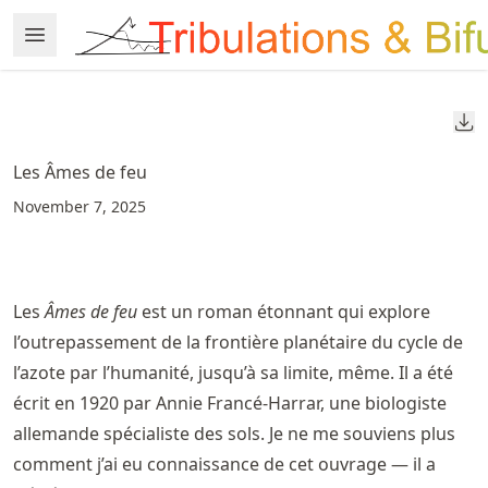
Skip
Open Menu
Made with MyST
to
article
frontmatter
Do
Skip
to
Les Âmes de feu
article
November 7, 2025
content
Les
Âmes de feu
est un roman étonnant qui explore
l’outrepassement de la frontière planétaire du cycle de
l’azote par l’humanité, jusqu’à sa limite, même. Il a été
écrit en 1920 par Annie Francé-Harrar, une biologiste
allemande spécialiste des sols. Je ne me souviens plus
comment j’ai eu connaissance de cet ouvrage — il a