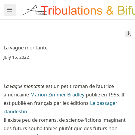
Skip
Open Menu
Made with MyST
to
article
frontmatter
Do
Skip
to
La vague montante
article
July 15, 2022
content
La vague montante
est un petit roman de l’autrice
américaine
Marion Zimmer Bradley
publié en 1955. Il
est publié en français par les éditions
Le passager
clandestin
.
Il existe peu de romans, de science-fictions imaginant
des futurs souhaitables plutôt que des futurs non