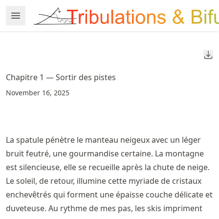
Skip
Open Menu
Made with MyST
to
article
frontmatter
Do
Skip
to
Chapitre 1 — Sortir des pistes
article
November 16, 2025
content
La spatule pénètre le manteau neigeux avec un léger
bruit feutré, une gourmandise certaine. La montagne
est silencieuse, elle se recueille après la chute de neige.
Le soleil, de retour, illumine cette myriade de cristaux
enchevêtrés qui forment une épaisse couche délicate et
duveteuse. Au rythme de mes pas, les skis impriment