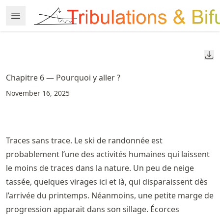
Skip
Open Menu
Made with MyST
to
article
frontmatter
Do
Skip
to
Chapitre 6 — Pourquoi y aller ?
article
November 16, 2025
content
Traces sans trace. Le ski de randonnée est
probablement l’une des activités humaines qui laissent
le moins de traces dans la nature. Un peu de neige
tassée, quelques virages ici et là, qui disparaissent dès
l’arrivée du printemps. Néanmoins, une petite marge de
progression apparait dans son sillage. Écorces