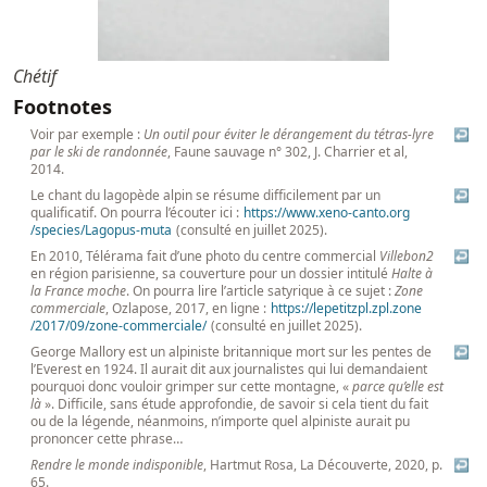
Chétif
Footnotes
Voir par exemple :
Un outil pour éviter le dérangement du tétras-lyre
↩
par le ski de randonnée
, Faune sauvage n° 302, J. Charrier et al,
2014.
Le chant du lagopède alpin se résume difficilement par un
↩
qualificatif. On pourra l’écouter ici :
https://
www
.xeno
-canto
.org
/species
/Lagopus
-muta
(consulté en juillet 2025).
En 2010, Télérama fait d’une photo du centre commercial
Villebon2
↩
en région parisienne, sa couverture pour un dossier intitulé
Halte à
la France moche
. On pourra lire l’article satyrique à ce sujet :
Zone
commerciale
, Ozlapose, 2017, en ligne :
https://
lepetitzpl
.zpl
.zone
/2017
/09
/zone
-commerciale/
(consulté en juillet 2025).
George Mallory est un alpiniste britannique mort sur les pentes de
↩
l’Everest en 1924. Il aurait dit aux journalistes qui lui demandaient
pourquoi donc vouloir grimper sur cette montagne, «
parce qu’elle est
là
». Difficile, sans étude approfondie, de savoir si cela tient du fait
ou de la légende, néanmoins, n’importe quel alpiniste aurait pu
prononcer cette phrase…
Rendre le monde indisponible
, Hartmut Rosa, La Découverte, 2020, p.
↩
65.