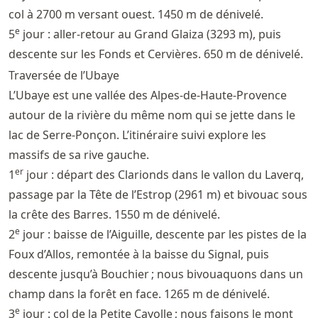
col à 2700 m versant ouest. 1450 m de dénivelé.
e
5
jour : aller-retour au Grand Glaiza (3293 m), puis
descente sur les Fonds et Cervières. 650 m de dénivelé.
Traversée de l’Ubaye
L’Ubaye est une vallée des Alpes-de-Haute-Provence
autour de la rivière du même nom qui se jette dans le
lac de Serre-Ponçon. L’itinéraire suivi explore les
massifs de sa rive gauche.
er
1
jour : départ des Clarionds dans le vallon du Laverq,
passage par la Tête de l’Estrop (2961 m) et bivouac sous
la crête des Barres. 1550 m de dénivelé.
e
2
jour : baisse de l’Aiguille, descente par les pistes de la
Foux d’Allos, remontée à la baisse du Signal, puis
descente jusqu’à Bouchier ; nous bivouaquons dans un
champ dans la forêt en face. 1265 m de dénivelé.
e
3
jour : col de la Petite Cayolle ; nous faisons le mont