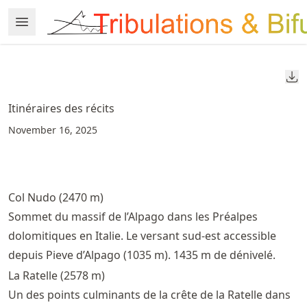
Skip
Open Menu
Made with MyST
to
article
frontmatter
Do
Skip
to
Itinéraires des récits
article
November 16, 2025
content
Col Nudo (2470 m)
Sommet du massif de l’Alpago dans les Préalpes
dolomitiques en Italie. Le versant sud-est accessible
depuis Pieve d’Alpago (1035 m). 1435 m de dénivelé.
La Ratelle (2578 m)
Un des points culminants de la crête de la Ratelle dans