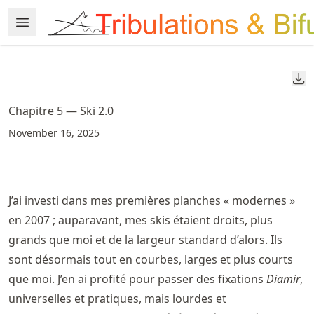
Skip
Open Menu
Made with MyST
to
article
frontmatter
Do
Skip
to
Chapitre 5 — Ski 2.0
article
November 16, 2025
content
J’ai investi dans mes premières planches « modernes »
en 2007 ; auparavant, mes skis étaient droits, plus
grands que moi et de la largeur standard d’alors. Ils
sont désormais tout en courbes, larges et plus courts
que moi. J’en ai profité pour passer des fixations
Diamir
,
universelles et pratiques, mais lourdes et