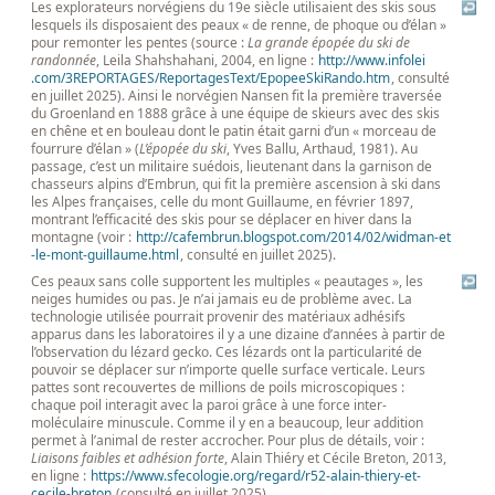
Les explorateurs norvégiens du 19e siècle utilisaient des skis sous
↩
lesquels ils disposaient des peaux « de renne, de phoque ou d’élan »
pour remonter les pentes (source :
La grande épopée du ski de
randonnée
, Leila Shahshahani, 2004, en ligne :
http://
www
.infolei
.com
/3REPORTAGES
/ReportagesText
/EpopeeSkiRando
.htm
, consulté
en juillet 2025). Ainsi le norvégien Nansen fit la première traversée
du Groenland en 1888 grâce à une équipe de skieurs avec des skis
en chêne et en bouleau dont le patin était garni d’un « morceau de
fourrure d’élan » (
L’épopée du ski
, Yves Ballu, Arthaud, 1981). Au
passage, c’est un militaire suédois, lieutenant dans la garnison de
chasseurs alpins d’Embrun, qui fit la première ascension à ski dans
les Alpes françaises, celle du mont Guillaume, en février 1897,
montrant l’efficacité des skis pour se déplacer en hiver dans la
montagne (voir :
http://
cafembrun
.blogspot
.com
/2014
/02
/widman
-et
-le
-mont
-guillaume
.html
, consulté en juillet 2025).
Ces peaux sans colle supportent les multiples « peautages », les
↩
neiges humides ou pas. Je n’ai jamais eu de problème avec. La
technologie utilisée pourrait provenir des matériaux adhésifs
apparus dans les laboratoires il y a une dizaine d’années à partir de
l’observation du lézard gecko. Ces lézards ont la particularité de
pouvoir se déplacer sur n’importe quelle surface verticale. Leurs
pattes sont recouvertes de millions de poils microscopiques :
chaque poil interagit avec la paroi grâce à une force inter-
moléculaire minuscule. Comme il y en a beaucoup, leur addition
permet à l’animal de rester accrocher. Pour plus de détails, voir :
Liaisons faibles et adhésion forte
, Alain Thiéry et Cécile Breton, 2013,
en ligne :
https://
www
.sfecologie
.org
/regard
/r52
-alain
-thiery
-et
-
cecile
-breton
(consulté en juillet 2025).