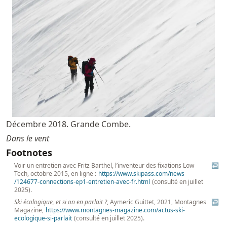
Décembre 2018. Grande Combe.
Dans le vent
Footnotes
Voir un entretien avec Fritz Barthel, l’inventeur des fixations Low
↩
Tech, octobre 2015, en ligne :
https://
www
.skipass
.com
/news
/124677
-connections
-ep1
-entretien
-avec
-fr
.html
(consulté en juillet
2025).
Ski écologique, et si on en parlait ?
, Aymeric Guittet, 2021, Montagnes
↩
Magazine,
https://
www
.montagnes
-magazine
.com
/actus
-ski
-
ecologique
-si
-parlait
(consulté en juillet 2025).