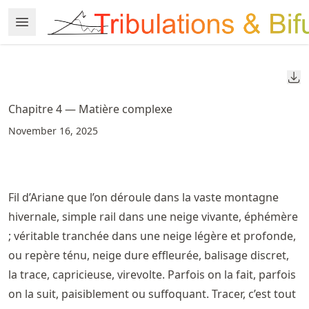
Skip
Open Menu
Made with MyST
to
article
frontmatter
Do
Skip
to
Chapitre 4 — Matière complexe
article
November 16, 2025
content
Fil d’Ariane que l’on déroule dans la vaste montagne
hivernale, simple rail dans une neige vivante, éphémère
; véritable tranchée dans une neige légère et profonde,
ou repère ténu, neige dure effleurée, balisage discret,
la trace, capricieuse, virevolte. Parfois on la fait, parfois
on la suit, paisiblement ou suffoquant. Tracer, c’est tout