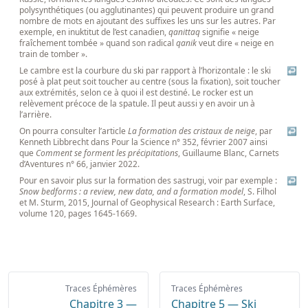
polysynthétiques (ou agglutinantes) qui peuvent produire un grand
nombre de mots en ajoutant des suffixes les uns sur les autres. Par
exemple, en inuktitut de l’est canadien,
qanittaq
signifie « neige
fraîchement tombée » quand son radical
qanik
veut dire « neige en
train de tomber ».
Le cambre est la courbure du ski par rapport à l’horizontale : le ski
↩
posé à plat peut soit toucher au centre (sous la fixation), soit toucher
aux extrémités, selon ce à quoi il est destiné. Le rocker est un
relèvement précoce de la spatule. Il peut aussi y en avoir un à
l’arrière.
On pourra consulter l’article
La formation des cristaux de neige
, par
↩
Kenneth Libbrecht dans Pour la Science n° 352, février 2007 ainsi
que
Comment se forment les précipitations
, Guillaume Blanc, Carnets
d’Aventures n° 66, janvier 2022.
Pour en savoir plus sur la formation des sastrugi, voir par exemple :
↩
Snow bedforms : a review, new data, and a formation model
, S. Filhol
et M. Sturm, 2015, Journal of Geophysical Research : Earth Surface,
volume 120, pages 1645-1669.
Traces Éphémères
Traces Éphémères
Chapitre 3 —
Chapitre 5 — Ski