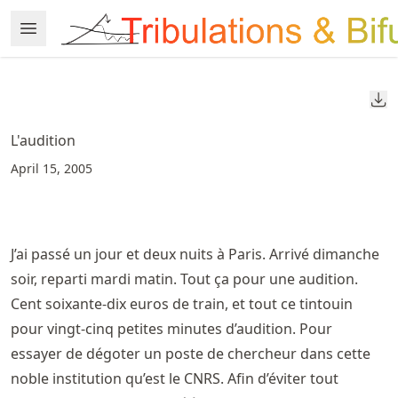
Skip
Open Menu
Made with MyST
to
article
frontmatter
Do
Skip
to
L'audition
article
April 15, 2005
content
J’ai passé un jour et deux nuits à Paris. Arrivé dimanche
soir, reparti mardi matin. Tout ça pour une audition.
Cent soixante-dix euros de train, et tout ce tintouin
pour vingt-cinq petites minutes d’audition. Pour
essayer de dégoter un poste de chercheur dans cette
noble institution qu’est le CNRS. Afin d’éviter tout