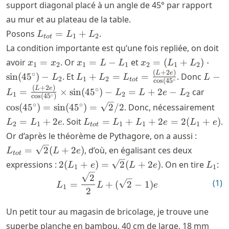
support diagonal placé à un angle de 45° par rapport
au mur et au plateau de la table.
L_{tot}
Posons
=
+
.
L
L
L
1
2
t
o
t
= L_1
La condition importante est qu’une fois repliée, on doit
+ L_2
x_1
x_1
x_2 =
avoir
=
. Or
=
−
et
=
(
+
)
⋅
x
x
x
L
L
x
L
L
1
2
1
1
2
1
2
=
=
(L_1+L_2)
(
+
2
)
L_1+L_2 =
L-L_1
L
e
∘
sin
(
4
5
)
−
. Et
+
=
=
. Donc
−
L
L
L
L
L
2
1
2
t
o
t
∘
c
o
s
(
4
5
x_2
L-
\cdot
L_{tot} =
{\cos
(
+
2
)
\cos(
L
e
∘
=
×
sin
(
4
5
)
−
=
+
2
−
car
L
L
L
e
L
1
2
2
L_1
\sin(45^{\circ})-
∘
c
o
s
(
4
5
)
\frac{(L+2e)}
\sin(
=
L_
∘
∘
cos
(
4
5
)
=
sin
(
4
5
)
=
2
/2
. Donc, nécessairement
L_2
{\cos(45^{\circ}}
L+2e 
\sin(
=
L_{tot}
=
+
2
. Soit
=
+
+
2
=
2
(
+
)
.
L
L
e
L
L
L
e
L
e
2
1
1
1
1
= \sq
t
o
t
L_
= L_1
L_{tot
Or d’après le théorème de Pythagore, on a aussi :
+
+L_1 +
=
=
2
(
+
2
)
, d’où, en égalisant ces deux
L
L
e
2e
t
o
t
2e =
\sqrt{2
2(L_1+e)
L_1
expressions :
2
(
+
)
=
2
(
+
2
)
. On en tire
:
L
e
L
e
L
2(L_1+e)
1
1
(L+2e)
=
L_1 = \frac{\sqrt{2}}{2} L 
2
(
1
)
=
+
(
2
−
1
)
L
L
e
\sqrt{2}
1
2
(L+2e)
Un petit tour au magasin de bricolage, je trouve une
superbe planche en bambou, 40 cm de large, 18 mm