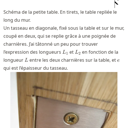
Schéma de la petite table. En tirets, le table repliée le
long du mur.
Un tasseau en diagonale, fixé sous la table et sur le mur,
coupé en deux, qui se replie grâce à une poignée de
charnières. J’ai tâtonné un peu pour trouver
L_1
L_2
l’expression des longueurs
et
en fonction de la
L
L
1
2
L
e
longueur
entre les deux charnières sur la table, et
L
e
qui est l’épaisseur du tasseau.