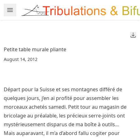
Skip
Open Menu
Made with MyST
to
article
frontmatter
Do
Skip
to
Petite table murale pliante
article
August 14, 2012
content
Départ pour la Suisse et ses montagnes différé de
quelques jours, j’en ai profité pour assembler les
morceaux achetés samedi. Petit tour au magasin de
bricolage au préalable, les précieux serre-joints ont
mystérieusement disparus de ma boîte à outils...
Mais auparavant, il m’a d’abord fallu cogiter pour