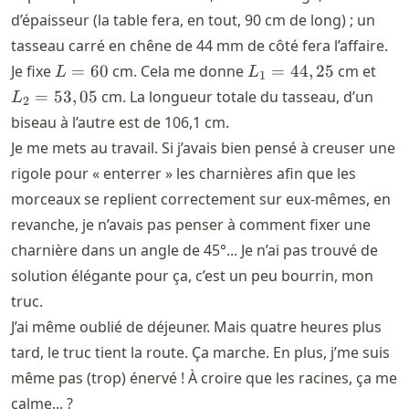
d’épaisseur (la table fera, en tout, 90 cm de long) ; un
tasseau carré en chêne de 44 mm de côté fera l’affaire.
L
L_1
L_2
Je fixe
=
60
cm. Cela me donne
=
44
,
25
cm et
L
L
1
=
=
=
=
53
,
05
cm. La longueur totale du tasseau, d’un
L
2
60
44,25
53,0
biseau à l’autre est de 106,1 cm.
Je me mets au travail. Si j’avais bien pensé à creuser une
rigole pour « enterrer » les charnières afin que les
morceaux se replient correctement sur eux-mêmes, en
revanche, je n’avais pas penser à comment fixer une
charnière dans un angle de 45°... Je n’ai pas trouvé de
solution élégante pour ça, c’est un peu bourrin, mon
truc.
J’ai même oublié de déjeuner. Mais quatre heures plus
tard, le truc tient la route. Ça marche. En plus, j’me suis
même pas (trop) énervé ! À croire que les racines, ça me
calme... ?