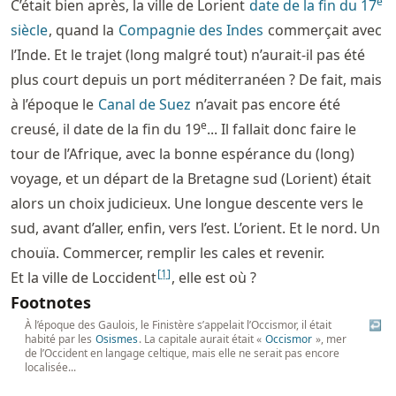
e
C’était bien après, la ville de Lorient
date de la fin du 17
siècle
, quand la
Compagnie des Indes
commerçait avec
l’Inde. Et le trajet (long malgré tout) n’aurait-il pas été
plus court depuis un port méditerranéen ? De fait, mais
à l’époque le
Canal de Suez
n’avait pas encore été
e
creusé, il date de la fin du 19
... Il fallait donc faire le
tour de l’Afrique, avec la bonne espérance du (long)
voyage, et un départ de la Bretagne sud (Lorient) était
alors un choix judicieux. Une longue descente vers le
sud, avant d’aller, enfin, vers l’est. L’orient. Et le nord. Un
chouïa. Commercer, remplir les cales et revenir.
[
1
]
Et la ville de Loccident
, elle est où ?
Footnotes
À l’époque des Gaulois, le Finistère s’appelait l’Occismor, il était
↩
habité par les
Osismes
. La capitale aurait était «
Occismor
», mer
de l’Occident en langage celtique, mais elle ne serait pas encore
localisée...