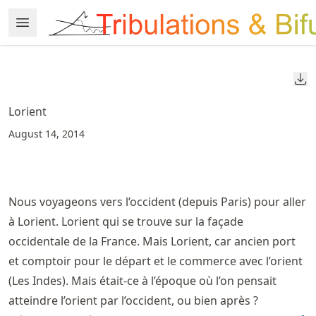
Skip
Open Menu
Made with MyST
to
article
frontmatter
Do
Skip
to
Lorient
article
August 14, 2014
content
Nous voyageons vers l’occident (depuis Paris) pour aller
à Lorient. Lorient qui se trouve sur la façade
occidentale de la France. Mais Lorient, car ancien port
et comptoir pour le départ et le commerce avec l’orient
(Les Indes). Mais était-ce à l’époque où l’on pensait
atteindre l’orient par l’occident, ou bien après ?