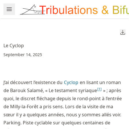
Skip
Open Menu
Made with MyST
to
article
frontmatter
Do
Skip
to
Le Cyclop
article
September 14, 2025
content
J’ai découvert l’existence du
Cyclop
en lisant un roman
[
1
]
de Barouk Salamé, « Le testament syriaque
» ; après
quoi, le discret fléchage depuis le rond-point à l’entrée
de Milly-la-Forêt a pris sens. Lors de la visite de ma
sœur il y a quelques années, nous y sommes allés voir.
Parking. Piste cyclable sur quelques centaines de