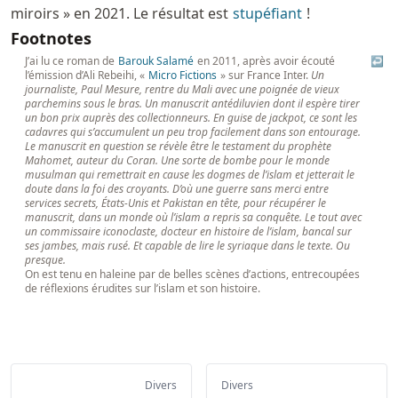
miroirs » en 2021. Le résultat est
stupéfiant
!
Footnotes
J’ai lu ce roman de
Barouk Salamé
en 2011, après avoir écouté
↩
l’émission d’Ali Rebeihi, «
Micro Fictions
» sur France Inter.
Un
journaliste, Paul Mesure, rentre du Mali avec une poignée de vieux
parchemins sous le bras. Un manuscrit antédiluvien dont il espère tirer
un bon prix auprès des collectionneurs. En guise de jackpot, ce sont les
cadavres qui s’accumulent un peu trop facilement dans son entourage.
Le manuscrit en question se révèle être le testament du prophète
Mahomet, auteur du Coran. Une sorte de bombe pour le monde
musulman qui remettrait en cause les dogmes de l’islam et jetterait le
doute dans la foi des croyants. D’où une guerre sans merci entre
services secrets, États-Unis et Pakistan en tête, pour récupérer le
manuscrit, dans un monde où l’islam a repris sa conquête. Le tout avec
un commissaire iconoclaste, docteur en histoire de l’islam, bancal sur
ses jambes, mais rusé. Et capable de lire le syriaque dans le texte. Ou
presque.
On est tenu en haleine par de belles scènes d’actions, entrecoupées
de réflexions érudites sur l’islam et son histoire.
Divers
Divers