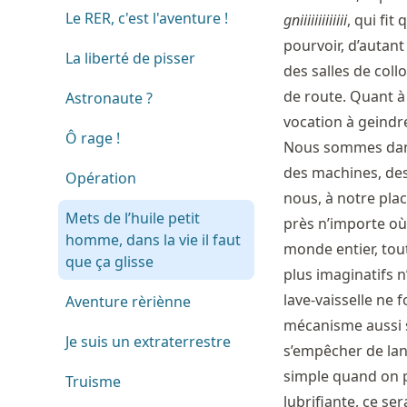
Le RER, c'est l'aventure !
gniiiiiiiiiiiii
, qui fit
pourvoir, d’autant 
La liberté de pisser
des salles de coll
de route. Quant à 
Astronaute ?
vocation à geindre
Ô rage !
Nous sommes dans 
des machines, de
Opération
nous, à notre pla
Mets de l’huile petit
près n’importe où
homme, dans la vie il faut
monde entier, tou
que ça glisse
plus imaginatifs 
lave-vaisselle ne 
Aventure rèriènne
mécanisme aussi s
Je suis un extraterrestre
s’empêcher de lan
simple quand on pe
Truisme
lubrifiante, ce se