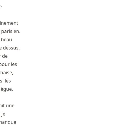
e
ainement
 parisien.
n beau
ie dessus,
r de
pour les
chaise,
i les
lègue,
ait une
 je
 manque