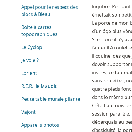
lugubre. Pendant 
Appel pour le respect des
blocs à Bleau
émettait son petit 
La porte de mon b
Boite à cartes
d’un âge plus véné
topographiques
Si encore il n’y a
Le Cyclop
fauteuil à roulett
il couine, dès qu
Je vole ?
devoir supporter m
invités, ce fauteui
Lorient
sans roulettes, n
R.E.R., le Maudit
quatre pieds fon
dans le même burea
Petite table murale pliante
C’était au mois de
Vajont
session parallèle,
débarquais au be
Appareils photos
d’assiduité, la po