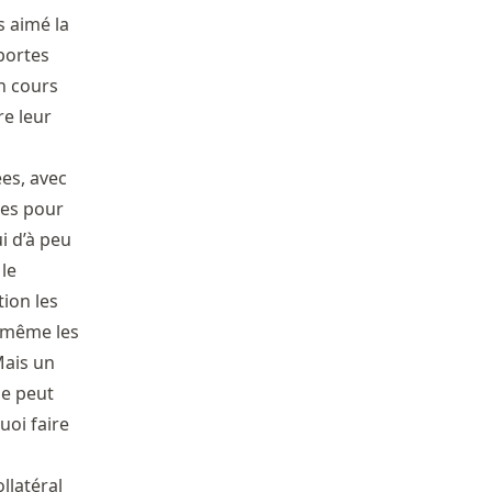
s aimé la
 portes
en cours
re leur
es, avec
ses pour
i d’à peu
le
ion les
s même les
Mais un
ne peut
oi faire
llatéral