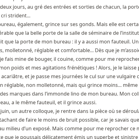
deux jours, au gré des entrées et sorties de chacun, la port
cri strident...
ureau, également, grince sur ses gonds. Mais elle est cert
rable que la belle porte de la salle de séminaire de l’institut
vait que la porte de mon bureau : il y a aussi mon fauteuil. U
es, molletonné, réglable et comfortable... Dès que je m’asso
e je fais mine de bouger, il couine, comme pour me reproche
on poids et mes agitations frénétiques ! Alors, je le laisse 
l acariâtre, et je passe mes journées le cul sur une vulgaire 
on réglable, non molletonné, mais qui grince moins... même s
t des marques dans l’immonde lino de mon bureau. Mon col
u, a le même fauteuil, et il grince aussi.
 juin, un autre colloque, je rentre dans la pièce où se déroul
 tachant de faire le moins de bruit possible, car je savais que
au milieu d’un exposé. Mais comme pour me reprocher ce
rte que je poussais délicatement émis un superbe et sinistre