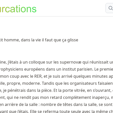
tit homme, dans la vie il faut que ça glisse
ne, j’étais à un colloque sur les supernovæ qui réunissait u
rophysiciens européens dans un institut parisien. Le premier
é mon coup avec le RER, et je suis arrivé quelques minutes ap
lle, propre, moderne. Tandis que les organisateurs faisaien
, je pénétrais dans la pièce. Et la porte vitrée, en s’ouvrant
nt, qui ne rendit pas mon retard complètement inaperçu, 
 en arrière de la salle : nombre de têtes dans la salle, se son
ivant que j’étais. Elle se referma toute seule avec la même 