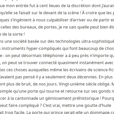
 que mon entrée fut à cent lieues de la discrétion dont j’aurai
qu’elle se faisait sur le devant de la scène ! À croire que les
oques s’ingénient à nous culpabiliser d’arriver ou de partir 
celles des bureaux, de portes, je ne sais quelle peut bien êt
 de la sorte !
une société basée sur des technologies ultra-sophistiqué
s instruments hyper-compliqués qui font beaucoup de cho
ce : on peut désormais téléphoner a à peu près n’importe qu
, on peut se trouver connecté quasiment instanément avec 
tes ces choses auxquelles même les écrivains de science-fict
n’avaient pas pensé il y a seulement deux décennies. En plu
font plus de bruit, de nos jours. Vingt-unième siècle oblige. 
imple qu’une porte qui tourne et retourne sur ses gonds 
cer à la cantonnade un gémissement préhistorique ! Pourqu
ut faire compliqué ? C’est vrai, mettre une goutte d’huile
rait trop facile. La porte qui grince serait-elle un dommage co