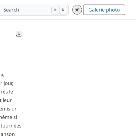
Search
Galerie photo
⌘
K
Downloads
ne
 jour,
rès le
t leur
, émis un
même si
t tournées
chanson