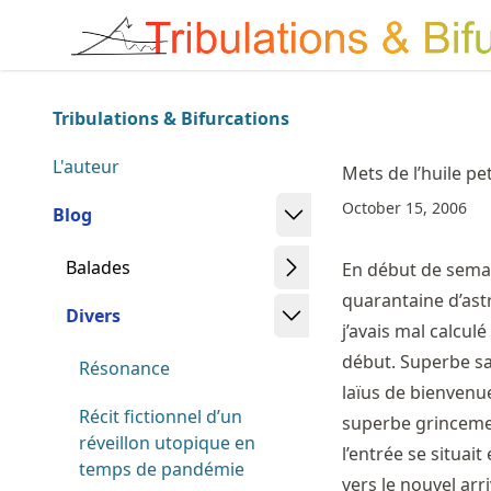
Skip
Made with MyST
to
article
frontmatter
Tribulations & Bifurcations
Skip
to
L'auteur
Mets de l’huile pe
article
October 15, 2006
content
Blog
Balades
En début de semai
quarantaine d’ast
Divers
j’avais mal calcul
début. Superbe sa
Résonance
laïus de bienvenue
Récit fictionnel d’un
superbe grinceme
réveillon utopique en
l’entrée se situait
temps de pandémie
vers le nouvel arr