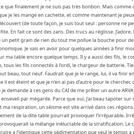
ce que finalement je ne suis pas très bonbon. Mais comme
ait que je les mange en cachette, et comme maintenant je peux
écouvert (de toute façon, je suis tout seul : personne ne p
ite. En fait ce sont des zans. Des trucs au réglisse. J’adore. 
e un petit grain de rien du tout me pollue la bouche pour de
conomique. Je vais en avoir pour quelques années à finir mo
sur ma table encore quelque temps. Il y a aussi des fils, le 
, tous les fils connectés à l’ordi, le chargeur de batterie. Tien
 beau, tout neuf. Faudrait que je le range, lui, il va finir en
il est éteint et que je n’en ai pas d’autre pour le chercher, 
ue je demande à ces gens du CAI de me prêter un autre ARV
, enseveli par mégarde. Parce que oui, j’ai beau tapoter sur
t ma respiration, un séisme est vite arrivé dans ces régions.
ment de la-dite table pourrait provoquer l’irréparable. Irr
provoquerait la mélange inéluctable de la stratification. Le 
ire a l’identique cette sédimentation que seul le temps a