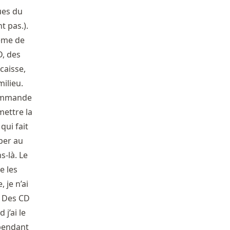
ues du
t pas.).
tème de
D, des
 caisse,
milieu.
écommande
mettre la
ui fait
oper au
s-là. Le
e les
 je n’ai
. Des CD
j’ai le
 pendant