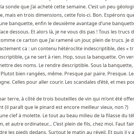
t la sonde que j’ai acheté cette semaine. C’est un peu géolog
, mais en trois dimensions, cette fois-ci. Bon. Espérons qu
d’une banquette, enfin le deuxième avantage d’une banquette
place dessous. Et alors là, je ne vous dis pas ! Tous les trucs
 comme ce carton que j’ai ramené un jour, plein de trucs. Je di
actement ca : un contenu hétéroclite indescriptible, des « tr
escriptible, ça ne sert à rien. Hop, sous la banquette. On ver
mettre des noms. Le rendre descriptible. Sous la banquette, i
 Plutot bien rangées, même. Presque par paire. Presque. Le
e. Celles pour aller courir. Les scandales d’été, et mes p
ar terre, à côté de trois bouteilles de vin qui m’ont été offer
nt (il paraît que le pinard est encore meilleur vieux, non ?)
ne clef à molette. Le tout au beau milieu de la filasse du t
et autre ordinateur... C’est plein de fils, chez moi. Faut fai
re les pieds dedans. Surtout le matin au réveil. Et puis il y a