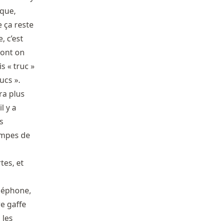
ique,
e ça reste
, c’est
 dont on
s « truc »
ucs ».
ra plus
l y a
s
ompes de
tes, et
éléphone,
re gaffe
 les