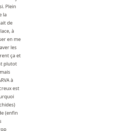
i. Plein
e la
ait de
lace, à
oser en me
laver les
rent ça et
nt plutot
 mais
’ARVA à
creux est
ourquoi
achides)
de (enfin
s
Trop