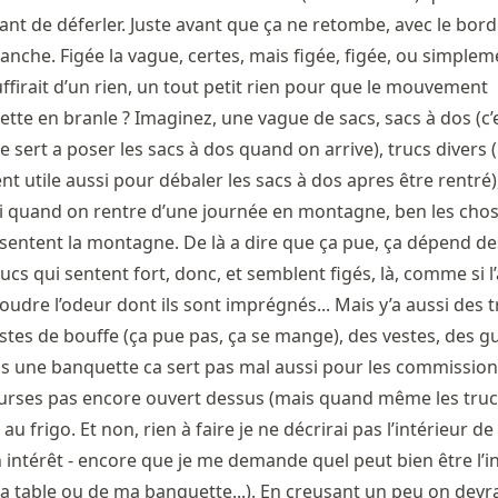
vant de déferler. Juste avant que ça ne retombe, avec le bord
nche. Figée la vague, certes, mais figée, figée, ou simplem
suffirait d’un rien, un tout petit rien pour que le mouvement
tte en branle ? Imaginez, une vague de sacs, sacs à dos (c’
e sert a poser les sacs à dos quand on arrive), trucs divers 
t utile aussi pour débaler les sacs à dos apres être rentré)
i quand on rentre d’une journée en montagne, ben les chos
 sentent la montagne. De là a dire que ça pue, ça dépend d
ucs qui sentent fort, donc, et semblent figés, là, comme si l’
oudre l’odeur dont ils sont imprégnés... Mais y’a aussi des t
stes de bouffe (ça pue pas, ça se mange), des vestes, des g
is une banquette ca sert pas mal aussi pour les commissio
ourses pas encore ouvert dessus (mais quand même les truc
au frigo. Et non, rien à faire je ne décrirai pas l’intérieur d
n intérêt - encore que je me demande quel peut bien être l’i
ma table ou de ma banquette...). En creusant un peu on devra