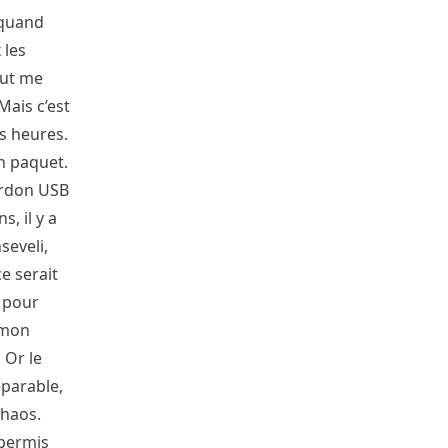
 quand
 les
eut me
Mais c’est
s heures.
n paquet.
cordon USB
s, il y a
seveli,
ce serait
A pour
 mon
 Or le
éparable,
chaos.
 permis