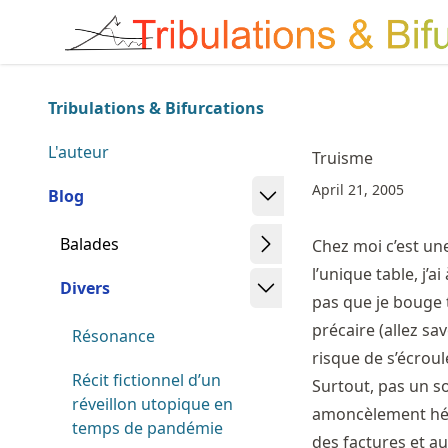
Skip
Made with MyST
to
article
frontmatter
Tribulations & Bifurcations
Skip
to
L'auteur
Truisme
article
April 21, 2005
content
Blog
Balades
Chez moi c’est une
l’unique table, j’
Divers
pas que je bouge t
précaire (allez sa
Résonance
risque de s’écroule
Récit fictionnel d’un
Surtout, pas un so
réveillon utopique en
amoncèlement hété
temps de pandémie
des factures et au