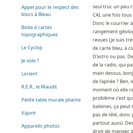
seul truc un peu r
Appel pour le respect des
blocs à Bleau
CAI, une fois tous
Donc le courrier à
Boite à cartes
rangement géologiq
topographiques
revues (je suis trè
Le Cyclop
de carte bleu, à cl
D’astro ou pas. De
Je vole ?
de la radio, qui p
main dessus, bonj
Lorient
de l’apnée ? Ben, 
R.E.R., le Maudit
moment où elle res
problème c’est qu’
Petite table murale pliante
baleines, ça peut 
Vajont
pas de télé, donc 
partout aussi. Des
Appareils photos
droit de manger d