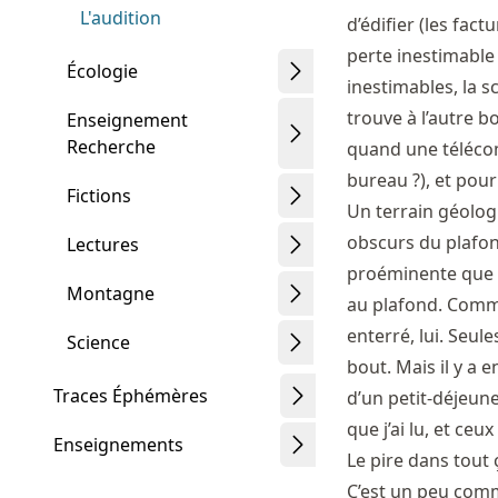
L'audition
d’édifier (les fac
perte inestimable 
Écologie
inestimables, la s
trouve à l’autre bo
Enseignement
Recherche
quand une télécom
bureau ?), et pour
Fictions
Un terrain géologi
obscurs du plafon
Lectures
proéminente que m
Montagne
au plafond. Comme
enterré, lui. Seul
Science
bout. Mais il y a e
Traces Éphémères
d’un petit-déjeune
que j’ai lu, et ceu
Enseignements
Le pire dans tout ç
C’est un peu comme