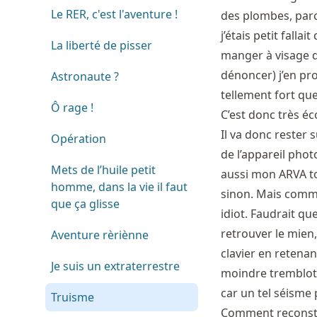
Le RER, c'est l'aventure !
des plombes, par
j’étais petit fall
La liberté de pisser
manger à visage d
dénoncer) j’en prof
Astronaute ?
tellement fort qu
Ô rage !
C’est donc très é
Il va donc rester 
Opération
de l’appareil photo
Mets de l’huile petit
aussi mon ARVA tout
homme, dans la vie il faut
sinon. Mais comme 
que ça glisse
idiot. Faudrait q
retrouver le mien
Aventure rèriènne
clavier en retenan
Je suis un extraterrestre
moindre tremblote
car un tel séisme 
Truisme
Comment reconstru