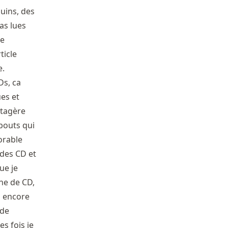
quins, des
as lues
je
ticle
e.
Ds, ca
ues et
étagère
 bouts qui
orable
e des CD et
ue je
ne de CD,
s encore
 de
s fois je