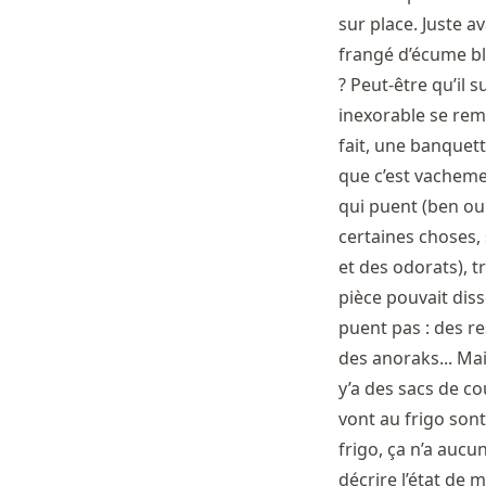
sur place. Juste a
frangé d’écume bla
? Peut-être qu’il 
inexorable se reme
fait, une banquett
que c’est vachemen
qui puent (ben ou
certaines choses,
et des odorats), tr
pièce pouvait diss
puent pas : des re
des anoraks... Ma
y’a des sacs de c
vont au frigo sont 
frigo, ça n’a aucu
décrire l’état de 