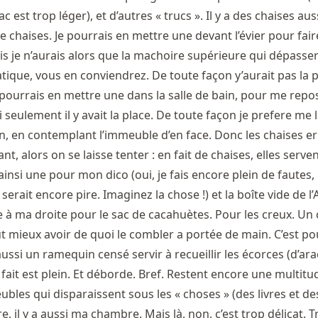
est trop léger), et d’autres « trucs ». Il y a des chaises auss
e chaises. Je pourrais en mettre une devant l’évier pour fair
ais je n’aurais alors que la machoire supérieure qui dépasser
pratique, vous en conviendrez. De toute façon y’aurait pas la p
e pourrais en mettre une dans la salle de bain, pour me rep
i seulement il y avait la place. De toute façon je prefere me 
n, en contemplant l’immeuble d’en face. Donc les chaises er
ant, alors on se laisse tenter : en fait de chaises, elles serve
i ainsi une pour mon dico (oui, je fais encore plein de fautes,
serait encore pire. Imaginez la chose !) et la boîte vide de l
 à ma droite pour le sac de cacahuètes. Pour les creux. Un 
 vaut mieux avoir de quoi le combler a portée de main. C’est p
a aussi un ramequin censé servir à recueillir les écorces (d’ar
 fait est plein. Et déborde. Bref. Restent encore une multitu
eubles qui disparaissent sous les « choses » (des livres et de
re, il y a aussi ma chambre. Mais là, non, c’est trop délicat. 