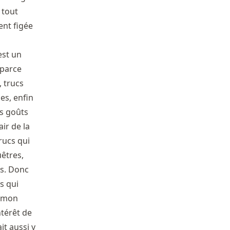
 tout
ent figée
est un
(parce
, trucs
es, enfin
es goûts
air de la
rucs qui
uêtres,
ns. Donc
s qui
e mon
ntérêt de
it aussi y