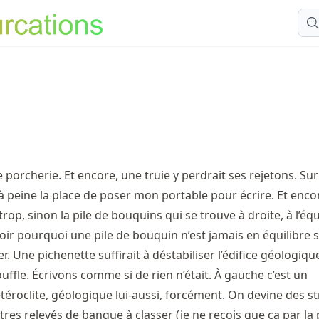
 porcherie. Et encore, une truie y perdrait ses rejetons. Sur 
ai à peine la place de poser mon portable pour écrire. Et enco
rop, sinon la pile de bouquins qui se trouve à droite, à l’équ
voir pourquoi une pile de bouquin n’est jamais en équilibre st
r. Une pichenette suffirait à déstabiliser l’édifice géologiqu
uffle. Écrivons comme si de rien n’était. À gauche c’est un
roclite, géologique lui-aussi, forcément. On devine des str
tres relevés de banque à classer (je ne reçois que ça par la 