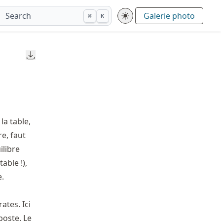
Search
Galerie photo
⌘
K
Downloads
la table,
re, faut
ilibre
able !),
e.
ates. Ici
poste. Le