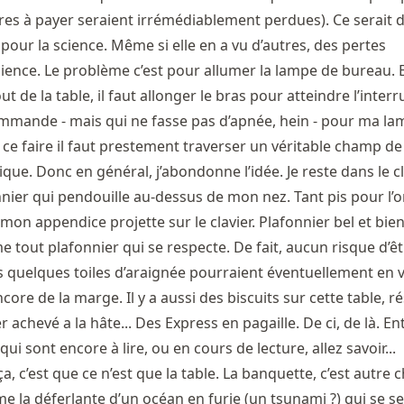
tures à payer seraient irrémédiablement perdues). Ce serait
pour la science. Même si elle en a vu d’autres, des pertes
cience. Le problème c’est pour allumer la lampe de bureau. E
ut de la table, il faut allonger le bras pour atteindre l’inter
mande - mais qui ne fasse pas d’apnée, hein - pour ma la
 ce faire il faut prestement traverser un véritable champ de 
que. Donc en général, j’abondonne l’idée. Je reste dans le cl
nier qui pendouille au-dessus de mon nez. Tant pis pour l
on appendice projette sur le clavier. Plafonnier bel et bie
 tout plafonnier qui se respecte. De fait, aucun risque d’êt
es quelques toiles d’araignée pourraient éventuellement en v
ncore de la marge. Il y a aussi des biscuits sur cette table, r
r achevé a la hâte... Des Express en pagaille. De ci, de là. En
x qui sont encore à lire, ou en cours de lecture, allez savoir...
a, c’est que ce n’est que la table. La banquette, c’est autre 
 la déferlante d’un océan en furie (un tsunami ?) qui se ser