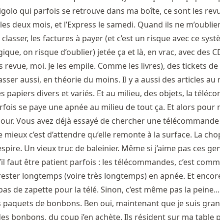
igolo qui parfois se retrouve dans ma boîte, ce sont les rev
 les deux mois, et l’Express le samedi. Quand ils ne m’oublien
 classer, les factures à payer (et c’est un risque avec ce sys
ue, on risque d’oublier) jetée ça et là, en vrac, avec des C
s revue, moi. Je les empile. Comme les livres), des tickets de
asser aussi, en théorie du moins. Il y a aussi des articles au 
s papiers divers et variés. Et au milieu, des objets, la tél
arfois se paye une apnée au milieu de tout ça. Et alors pour 
our. Vous avez déjà essayé de chercher une télécommande q
le mieux c’est d’attendre qu’elle remonte à la surface. La ch
pire. Un vieux truc de baleinier. Même si j’aime pas ces gen
il faut être patient parfois : les télécommandes, c’est comm
rester longtemps (voire très longtemps) en apnée. Et encore,
pas de zapette pour la télé. Sinon, c’est même pas la peine..
 paquets de bonbons. Ben oui, maintenant que je suis grand 
es bonbons, du coup j’en achète. Ils résident sur ma table