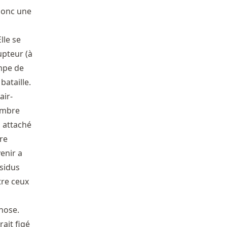
 donc une
lle se
rupteur (à
mpe de
bataille.
air-
’ombre
n attaché
re
enir a
ésidus
tre ceux
chose.
ait figé