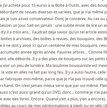
e j’ai acheté pour 15 euros à la Boîte à Outils, avec des bou
 débordant de revues diverses et variées, que je n’ai même p
ais je suis assez conservateur. Donc je conserve. Au cas ou 
besoin un jour. Sait-on jamais : une subite envie de lire un ar
y il a trois ans... Faudrait déjà savoir qu’un tel article exist
boîtes à archives, des boîtes à revues, des bouquins, des B
 il ne doit y avoir ici qu’un centième de mes bouquins, rev
re accumulés année après année. Pauvres arbres... Comme l’
ent, elle déborde. Il y a des piles de bouquins sur les petits
u voir un peu de lumière. Ma boulimie bouquiniste est inex
 le vide en elles ne fait pas long feu. Il y a aussi l’autre, cell
 par fabriquer moi-même, parce que je n’ai pas trouvé celle q
archand. On n’est jamais mieux servi que par soi-même. Plei
aussi (c’est aussi grand qu’un DVD, donc... comme je n’ai pa
 avec des livres. Encore. Quand y’en a plus, y’en a encore),
coltées au cours de mes pérégrinations à pieds ou en vélo (de