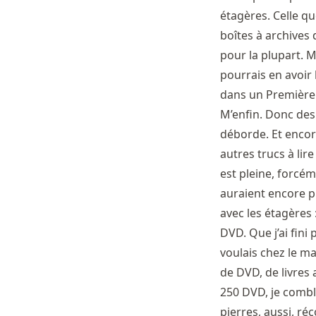
étagères. Celle qu
boîtes à archives
pour la plupart. M
pourrais en avoir 
dans un Première d’
M’enfin. Donc des 
déborde. Et encore
autres trucs à li
est pleine, forcém
auraient encore p
avec les étagères :
DVD. Que j’ai fini
voulais chez le m
de DVD, de livres 
250 DVD, je comble
pierres, aussi, ré