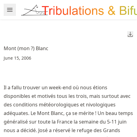
Skip
Open Menu
Made with MyST
to
article
frontmatter
Do
Skip
to
Mont (mon ?) Blanc
article
June 15, 2006
content
Il a fallu trouver un week-end où nous étions
disponibles et motivés tous les trois, mais surtout avec
des conditions météorologiques et nivologiques
adéquates. Le Mont Blanc, ça se mérite ! Un beau temps
généralisé sur toute la France la semaine du 5-11 juin
nous a décidé. José a réservé le refuge des Grands