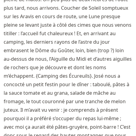
plus tard, nous arrivons. Coucher de Soleil somptueux
sur les Aravis en cours de route, une Lune presque
pleine se levant juste à côté des cimes que nous venons
titiller : l’accueil fut chaleureux ! Et, en arrivant au
camping, les derniers rayons de l’astre du jour
embrasent le Dôme du Goûter, loin, bien (trop ?) loin
au-dessus de nous, l’Aiguille du Midi et d’autres aiguilles
de rochers que je découvre et dont les noms
m’échappent. {Camping des Écureuils}. José nous a
concocté un petit festin pour le dîner : taboulé, pâtes à
la sauce tomate et au grana, salade de mâche au
fromage, le tout couronné par une tranche de melon
juteux. Il m’avait vu venir : je comprends à présent
pourquoi il a préféré s’occuper du repas lui-même ;
avec moi ça aurait été pâtes-gruyère, point-barre ! C’est
donc sous le regard des hautes montagnes que nous