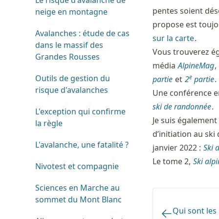
Le risque d'avalanche de
pentes soient dés
neige en montagne
propose est toujo
Avalanches : étude de cas
sur la carte
.
dans le massif des
Vous trouverez éga
Grandes Rousses
média
AlpineMag
,
Outils de gestion du
e
partie
et
2
partie
.
risque d'avalanches
Une conférence e
ski de randonnée
.
L'exception qui confirme
Je suis également
la règle
d’initiation au sk
L'avalanche, une fatalité ?
janvier 2022 :
Ski 
Le tome 2,
Ski alp
Nivotest et compagnie
Sciences en Marche au
sommet du Mont Blanc
Qui sont les 