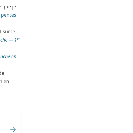
e que je
 pentes
 sur le
er
anche — 1
anche en
de
in en