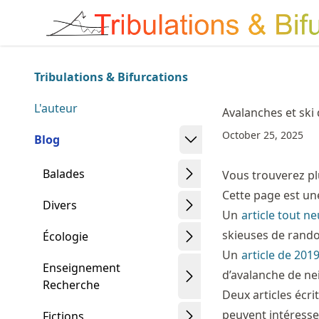
Skip
Made with MyST
to
article
frontmatter
Tribulations & Bifurcations
Skip
to
L'auteur
Avalanches et ski
article
October 25, 2025
content
Blog
Balades
Vous trouverez plu
Cette page est un
Divers
Un
article tout ne
skieuses de rando.
Écologie
Un
article de 201
Enseignement
d’avalanche de ne
Recherche
Deux articles écri
peuvent intéresser
Fictions