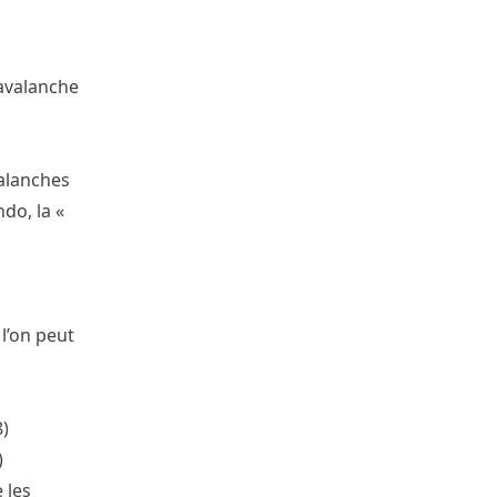
’avalanche
valanches
do, la «
l’on peut
)
)
 les