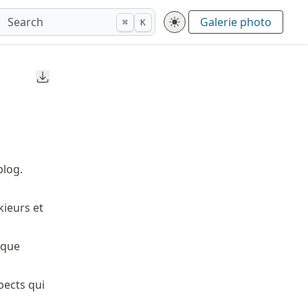
Search
Galerie photo
⌘
K
Downloads
blog.
kieurs et
sque
pects qui