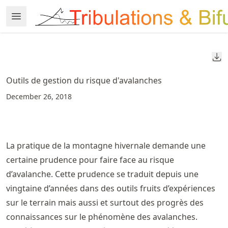
Skip
Open Menu
Made with MyST
to
article
frontmatter
Do
Skip
to
Outils de gestion du risque d'avalanches
article
December 26, 2018
content
La pratique de la montagne hivernale demande une
certaine prudence pour faire face au risque
d’avalanche. Cette prudence se traduit depuis une
vingtaine d’années dans des outils fruits d’expériences
sur le terrain mais aussi et surtout des progrès des
connaissances sur le phénomène des avalanches.