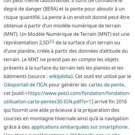
l’on peut même l’automatiser. Il suffit de connaître le
degré de danger (BERA) et la pente pour aboutir à un
risque quantifié. La pente à un endroit donné peut-être
obtenue à partir d’un modèle numérique de terrain
(MNT). Un Modèle Numérique de Terrain (MNT) est une
[
1
]
représentation 2,5D
de la surface d’un terrain ou
d’une planète, créée à partir des données d’altitude du
terrain. Le MNT ne prend pas en compte les objets
présents à la surface du terrain tels les plantes et les
bâtiments (source :
wikipédia
). Cet outil est utilisé par le
Géoportail de l’IGN
pour générer les
cartes de pente
,
cet [outil->
https://
www
.petzl
.com
/fondation
/fondation
-
utilisation
-carte
-pentes30
-IGN
.pdf
?v
=1
] arrivé fin 2016
qui fournit une aide précieuse à la préparation des
courses en montagne hivernale ainsi qu’à la navigation
grâce à des
applications embarquées sur smartphone
.