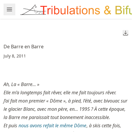
Skip
Open Menu
Made with MyST
to
article
frontmatter
Do
Skip
to
De Barre en Barre
article
July 8, 2011
content
Ah, La « Barre... »
Elle m’a longtemps fait rêver, elle me fait toujours rêver.
J’ai fait mon premier « Dôme », à pied, l’été, avec bivouac sur
le glacier Blanc, avec mon père, en... 1995 ? À cette époque,
la Barre me paraissait tout bonnement inaccessible.
Et puis
nous avons refait le même Dôme
, à skis cette fois,