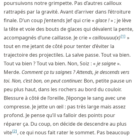
poursuivons notre grimpette. Pas d’autres cailloux
rattrapés par la gravité. Avant d’arriver dans l’étroiture
finale. D’un coup j’entends Jef qui crie «
glace !
» ; je lève
la tête et voie des bouts de glaces qui dévalent la pente,
[
1
]
accompagnés d’une caillasse. Je crie «
caillouuuu(x)
»
tout en me jetant de côté pour tenter d’éviter la
trajectoire des projectiles. La salve passe. Tout va bien.
Tout va bien ? Tout va bien. Non, Soiz : «
je saigne
».
Merde.
Comment ça tu saignes ? Attends, je descends vers
toi. Non, c’est bon, on peut continuer.
Bon, petite pause un
peu plus haut, dans les rochers au bord du couloir.
Blessure à côté de l’oreille. J’éponge le sang avec une
compresse. Je jette un œil : pas très large mais assez
profond. Je pense qu’il va falloir des points pour
réparer ça. Du coup, on décide de descendre au plus
[
2
]
vite
, ce qui nous fait rater le sommet. Pas beaucoup