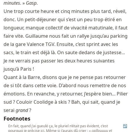
minutes
. »
Gasp
.
Une trop courte heure et cinq minutes plus tard, réveil,
donc. Un petit-déjeuner qui s’est un peu trop étiré en
longueur, manque collectif de vivacité matutinale, il faut
faire vite. Guillaume nous fait un rallye jusqu’au parking
de la gare Valence TGV. Ensuite, c’est sprint avec les
sacs, le train est déjà là. On saute dedans de justesse...
Je ne verrais pas passer les deux heures suivantes
jusqu’à Paris !
Quant à la Barre, disons que je ne pense pas retourner
de si tôt dans cette voie. D’abord nous remettre de nos
émotions. En revanche, y retourner, j’espère bien... Pilier
sud ? Couloir Coolidge à skis ? Bah, qui sait, quand je
serai
grand
?
Footnotes
En fait, quand j’ai gueulé ça, le pluriel n’était pas évident, c’est
↩
pourquoi je précise ici. Même si j’aurais dû crier : «
caillouuuu et