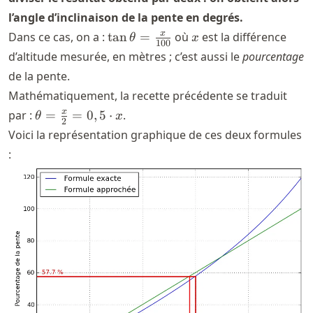
l’angle d’inclinaison de la pente en degrés.
\tan
x
x
Dans ce cas, on a :
tan
=
où
est la différence
θ
x
100
\theta
d’altitude mesurée, en mètres ; c’est aussi le
pourcentage
=
de la pente.
\frac{x}
Mathématiquement, la recette précédente se traduit
{100}
\theta
x
par :
=
=
0
,
5
⋅
.
θ
x
2
=
Voici la représentation graphique de ces deux formules
\frac{x}
:
{2} =
0,5
\cdot x