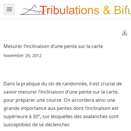
Skip
Open Menu
Made with MyST
to
article
frontmatter
Do
Skip
to
Mesurer l’inclinaison d’une pente sur la carte
article
November 29, 2012
content
Dans la pratique du ski de randonnée, il est crucial de
savoir mesurer l’inclinaison d’une pente sur la carte,
pour préparer une course. On accordera ainsi une
grande importance aux pentes dont l’inclinaison est
supérieure à 30°, sur lesquelles des avalanches sont
susceptibles de se déclencher.