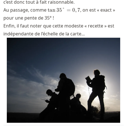
c’est donc tout à fait raisonnable.
\tan
Au passage, comme
tan
35°
=
0
,
7
, on est « exact »
35°
pour une pente de 35° !
=
Enfin, il faut noter que cette modeste « recette » est
0,7
indépendante de l’échelle de la carte...