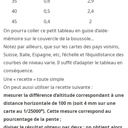
35
0,6
2,9
40
0,5
2,4
45
0,4
2
On pourra coller ce petit tableau en guise d’aide-
mémoire sur le couvercle de la boussole...
Notez par ailleurs, que sur les cartes des pays voisins,
Suisse, Italie, Espagne, etc, l’échelle et l’équidistance des
courbes de niveau varie. Il suffit d’adapter le tableau en
conséquence.
Une « recette » toute simple
On peut aussi utiliser la recette suivante :
mesurer la différence d’altitude correspondant à une
distance horizontale de 100 m (soit 4 mm sur une
e
carte au 1/25000
). Cette mesure correspond au
pourcentage de la pente ;
diviser le résultat obtenu par deux : on obtient alors