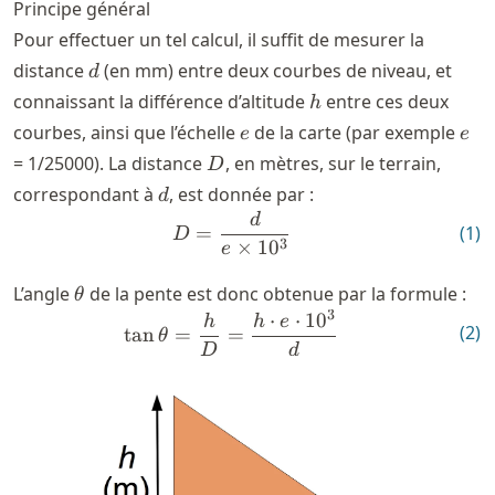
Principe général
Pour effectuer un tel calcul, il suffit de mesurer la
d
distance
(en mm) entre deux courbes de niveau, et
d
h
connaissant la différence d’altitude
entre ces deux
h
e
e
courbes, ainsi que l’échelle
de la carte (par exemple
e
e
D
= 1/25000). La distance
, en mètres, sur le terrain,
D
d
correspondant à
, est donnée par :
d
d
D = \frac{d}{e\times 10^3}
=
(
1
)
D
3
×
1
0
e
\theta
L’angle
de la pente est donc obtenue par la formule :
θ
3
⋅
⋅
1
0
\tan \theta = \frac{h}{D} 
h
h
e
(
2
)
tan
=
=
θ
D
d