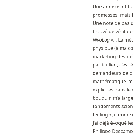
Une annexe intitu
promesses, mais f
Une note de bas d
trouvé de véritabl
NivoLog
»… La méth
physique (à ma c
marketing destiné
particulier ; c’est
demandeurs de pr
mathématique, mai
explicités dans le
bouquin m’a large
fondements scien
feeling », comme q
J’ai déjà évoqué l
Philippe Descamps