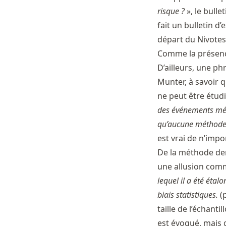
risque ?
», le bulle
fait un bulletin d
départ du Nivotes
Comme la présence
D’ailleurs, une p
Munter, à savoir 
ne peut être étudi
des événements mét
qu’aucune méthode 
est vrai de n’impo
De la méthode der
une allusion comme
lequel il a été étal
biais statistiques.
(p
taille de l’échanti
est évoqué, mais g