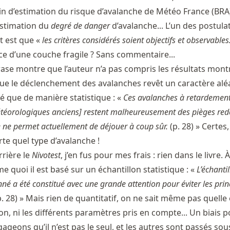
tin d’estimation du risque d’avalanche de Météo France (BRA)
’estimation du
degré de danger
d’avalanche... L’un des postula
t est que «
les critères considérés soient objectifs et observables
 d’une couche fragile ? Sans commentaire...
hrase montre que l’auteur n’a pas compris les résultats mont
que le déclenchement des avalanches revêt un caractère aléa
é que de manière statistique : «
Ces avalanches à retardement
éorologiques anciens] restent malheureusement des pièges red
ne permet actuellement de déjouer à coup sûr.
(p. 28) » Certes
rte quel type d’avalanche !
rière le
Nivotest
, j’en fus pour mes frais : rien dans le livre. 
 quoi il est basé sur un échantillon statistique : «
L’échanti
onné a été constitué avec une grande attention pour éviter les pri
. 28) » Mais rien de quantitatif, on ne sait même pas quelle 
llon, ni les différents paramètres pris en compte... Un biais p
ageons qu’il n’est pas le seul, et les autres sont passés sous