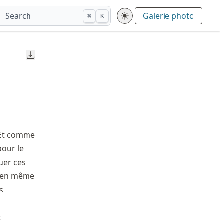
Search
Galerie photo
⌘
K
Downloads
. Et comme
pour le
quer ces
 bien même
as
x