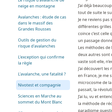
Le risque d'avalanche de
J’ai déjà beaucoup
neige en montagne
tout de suite le s
Avalanches : étude de cas
Je ne reviens pas 
dans le massif des
différentes grill
Grandes Rousses
coince c’est celle
Outils de gestion du
un passage donné 
risque d'avalanches
Les méthodes de Mu
deux autres sont u
L'exception qui confirme
vaste soit-elle, n
la règle
j’ai découvert les
L'avalanche, une fatalité ?
en France, je me s
microcosme de la 
Nivotest et compagnie
passait, la révolu
Sciences en Marche au
J’ai lu, vu et ent
sommet du Mont Blanc
la méthode de réd
paradigme questio