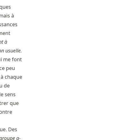
lques
(mais à
issances
ement
nt à
on usuelle.
ui me font
-ce peu
s à chaque
u de
le sens
trer que
montre
que. Des
groupe a-