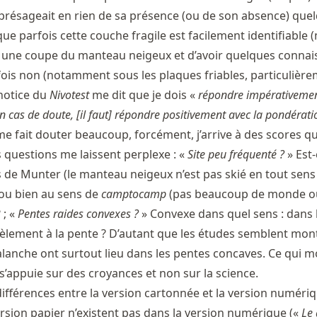
 présageait en rien de sa présence (ou de son absence) que
que parfois cette couche fragile est facilement identifiable 
e une coupe du manteau neigeux et d’avoir quelques conna
rfois non (notamment sous les plaques friables, particulièr
 notice du
Nivotest
me dit que je dois «
répondre impérativeme
n cas de doute, [il faut] répondre positivement avec la pondérati
e fait douter beaucoup, forcément, j’arrive à des scores q
s questions me laissent perplexe : «
Site peu fréquenté ?
» Est
 de Munter (le manteau neigeux n’est pas skié en tout sen
ou bien au sens de
camptocamp
(pas beaucoup de monde o
 ; «
Pentes raides convexes ?
» Convexe dans quel sens : dans 
llèlement à la pente ? D’autant que les études semblent mon
valanche ont surtout lieu dans les pentes concaves. Ce qui 
 s’appuie sur des croyances et non sur la science.
 différences entre la version cartonnée et la version numéri
ersion papier n’existent pas dans la version numérique («
Le 