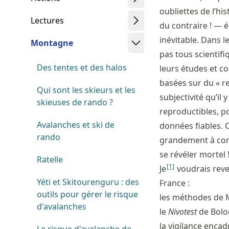
oubliettes de l’hi
Lectures
du contraire ! — é
inévitable. Dans l
Montagne
pas tous scientifi
Des tentes et des halos
leurs études et co
basées sur du « res
Qui sont les skieurs et les
subjectivité qu’il
skieuses de rando ?
reproductibles, po
Avalanches et ski de
données fiables. O
rando
grandement à cons
se révéler mortel 
Ratelle
[
1
]
Je
voudrais reve
Yéti et Skitourenguru : des
France :
outils pour gérer le risque
les méthodes de 
d'avalanches
le
Nivotest
de Bolo
la vigilance enca