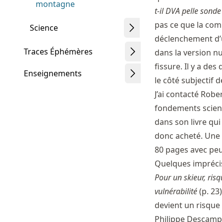
montagne
t-il DVA pelle sonde
pas ce que la com
Science
déclenchement d’u
Traces Éphémères
dans la version n
fissure. Il y a de
Enseignements
le côté subjectif 
J’ai contacté Rob
fondements scient
dans son livre qui 
donc acheté. Une 
80 pages avec peu 
Quelques imprécisi
Pour un skieur, ris
vulnérabilité
(p. 23
devient un risque
Philippe Descamps