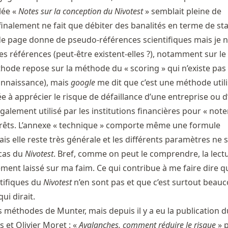
lée «
Notes sur la conception du Nivotest
» semblait pleine de
inalement ne fait que débiter des banalités en terme de sta
e page donne de pseudo-références scientifiques mais je n’
es références (peut-être existent-elles ?), notamment sur l
ode repose sur la méthode du « scoring » qui n’existe pas
onnaissance), mais
google
me dit que c’est une méthode util
e à apprécier le risque de défaillance d’une entreprise ou d
 également utilisé par les institutions financières pour « noter
êts. L’annexe « technique » comporte même une formule
s elle reste très générale et les différents paramètres ne 
 cas du
Nivotest
. Bref, comme on peut le comprendre, la lect
ment laissé sur ma faim. Ce qui contribue à me faire dire q
tifiques du
Nivotest
n’en sont pas et que c’est surtout beau
ui dirait.
es méthodes de Munter, mais depuis il y a eu la publication d
 et Olivier Moret : «
Avalanches, comment réduire le risque
» p