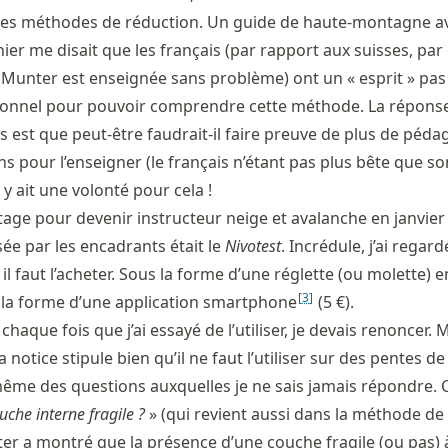
ses méthodes de réduction. Un guide de haute-montagne av
rnier me disait que les français (par rapport aux suisses, pa
Munter est enseignée sans problème) ont un « esprit » pas
ionnel pour pouvoir comprendre cette méthode. La répons
 est que peut-être faudrait-il faire preuve de plus de péda
s pour l’enseigner (le français n’étant pas plus bête que son 
l y ait une volonté pour cela !
 stage pour devenir instructeur neige et avalanche en janvier 
e par les encadrants était le
Nivotest
. Incrédule, j’ai regar
 il faut l’acheter. Sous la forme d’une réglette (ou molette) 
[
3
]
s la forme d’une application smartphone
(5 €).
à chaque fois que j’ai essayé de l’utiliser, je devais renoncer
a notice stipule bien qu’il ne faut l’utiliser sur des pentes d
 même des questions auxquelles je ne sais jamais répondre.
uche interne fragile ?
» (qui revient aussi dans la méthode de
r a montré que la présence d’une couche fragile (ou pas) 