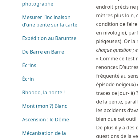
photographe
endroit précis ne
mètres plus loin, 
Mesurer l’inclinaison
condition de fair
d’une pente sur la carte
en nivologie), pa
Expédition au Baruntse
piégeuses). Or la
chaque question ; e
De Barre en Barre
» Comme ce test m
Écrins
renoncer. D’autre
fréquenté au sens
Écrin
épisode neigeux) 
Rhoooo, la honte !
traces ce jour-là) ?
de la pente, para
Mont (mon ?) Blanc
les accidents d’a
bien que cet outil
Ascension : le Dôme
De plus il y a des
Mécanisation de la
questions de la v