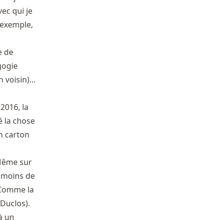
ec qui je
r exemple,
e de
gogie
voisin)...
2016, la
dé la chose
en carton
. Même sur
e moins de
 Comme la
 Duclos).
à un