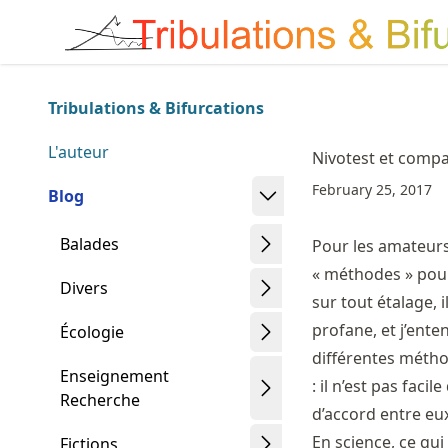
Skip
Made with MyST
to
article
frontmatter
Tribulations & Bifurcations
Skip
to
L'auteur
Nivotest et comp
article
February 25, 2017
content
Blog
Balades
Pour les amateurs
« méthodes » pour
Divers
sur tout étalage, i
profane, et j’enten
Écologie
différentes métho
Enseignement
: il n’est pas faci
Recherche
d’accord entre eu
En science, ce qu
Fictions