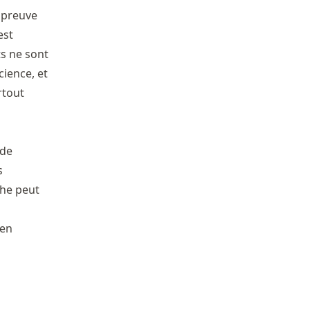
à preuve
est
ts ne sont
cience, et
rtout
 de
s
che peut
 en