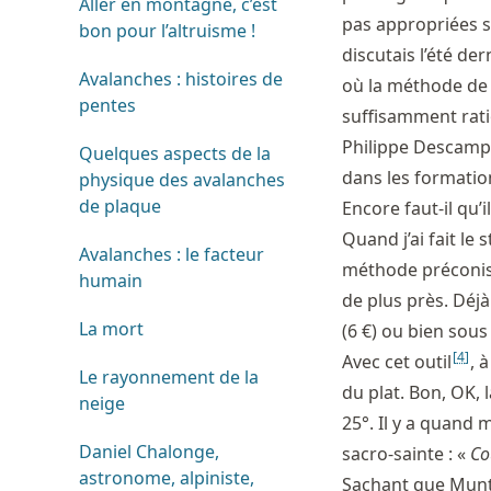
Aller en montagne, c’est
pas appropriées 
bon pour l’altruisme !
discutais l’été de
Avalanches : histoires de
où la méthode de 
pentes
suffisamment rat
Philippe Descamps
Quelques aspects de la
dans les formation
physique des avalanches
de plaque
Encore faut-il qu’i
Quand j’ai fait le
Avalanches : le facteur
méthode préconisé
humain
de plus près. Déjà
La mort
(6 €) ou bien sou
[
4
]
Avec cet outil
, 
Le rayonnement de la
du plat. Bon, OK, l
neige
25°. Il y a quand
Daniel Chalonge,
sacro-sainte : «
Co
astronome, alpiniste,
Sachant que Munte