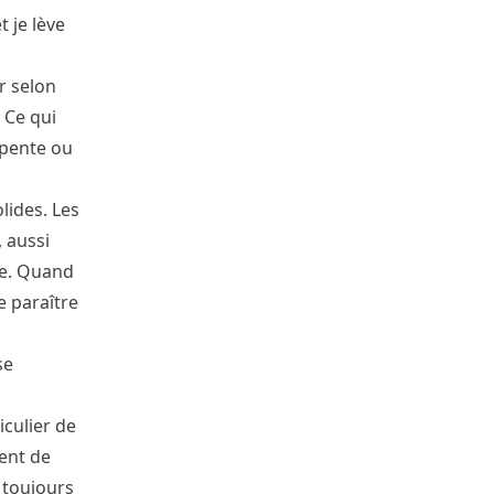
 je lève
r selon
 Ce qui
 pente ou
lides. Les
, aussi
ie. Quand
e paraître
se
iculier de
ment de
 toujours