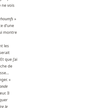
e ne vois
houmfs
»
ce d’une
qui montre
t les
serait
Et que j’ai
oche de
se...
ger. «
rande
ur. Il
rquer
re le