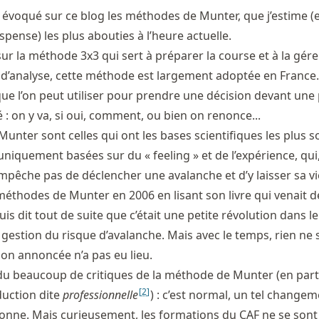
 évoqué sur ce blog les méthodes de Munter, que j’estime (et
uspense) les plus abouties à l’heure actuelle.
sur la méthode 3x3 qui sert à préparer la course et à la gére
es d’analyse, cette méthode est largement adoptée en France.
 que l’on peut utiliser pour prendre une décision devant une
: on y va, si oui, comment, ou bien on renonce...
nter sont celles qui ont les bases scientifiques les plus so
niquement basées sur du « feeling » et de l’expérience, qui
’empêche pas de déclencher une avalanche et d’y laisser sa v
 méthodes de Munter en 2006 en lisant son livre qui venait d
uis dit tout de suite que c’était une petite révolution dans le
gestion du risque d’avalanche. Mais avec le temps, rien ne 
tion annoncée n’a pas eu lieu.
endu beaucoup de critiques de la méthode de Munter (en part
[
2
]
uction dite
professionnelle
) : c’est normal, un tel change
nne. Mais curieusement, les formations du CAF ne se sont