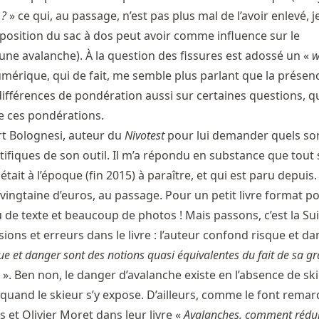
 ?
» ce qui, au passage, n’est pas plus mal de l’avoir enlevé, j
position du sac à dos peut avoir comme influence sur le
ne avalanche). À la question des fissures est adossé un «
w
umérique, qui de fait, me semble plus parlant que la présen
s différences de pondération aussi sur certaines questions, 
de ces pondérations.
ert Bolognesi, auteur du
Nivotest
pour lui demander quels son
ifiques de son outil. Il m’a répondu en substance que tout 
était à l’époque (fin 2015) à paraître, et qui est paru depuis. 
vingtaine d’euros, au passage. Pour un petit livre format p
de texte et beaucoup de photos ! Mais passons, c’est la Suis
ons et erreurs dans le livre : l’auteur confond risque et dan
que et danger sont des notions quasi équivalentes du fait de sa g
) ». Ben non, le danger d’avalanche existe en l’absence de skie
 quand le skieur s’y expose. D’ailleurs, comme le font rema
 et Olivier Moret dans leur livre «
Avalanches, comment rédui