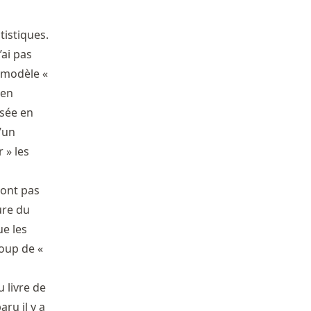
tistiques.
ai pas
e modèle «
 en
isée en
’un
 » les
sont pas
ure du
ue les
coup de «
u livre de
aru il y a