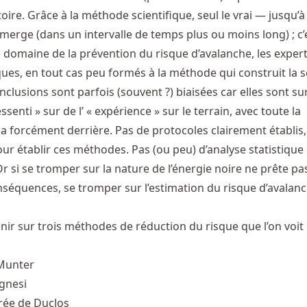
stoire. Grâce à la méthode scientifique, seul le vrai — jusqu’
merge (dans un intervalle de temps plus ou moins long) ; c’
e domaine de la prévention du risque d’avalanche, les exper
ques, en tout cas peu formés à la méthode qui construit la s
nclusions sont parfois (souvent ?) biaisées car elles sont su
senti » sur de l’ « expérience » sur le terrain, avec toute la
 y a forcément derrière. Pas de protocoles clairement établis,
ur établir ces méthodes. Pas (ou peu) d’analyse statistique
r si se tromper sur la nature de l’énergie noire ne prête pa
équences, se tromper sur l’estimation du risque d’avalan
!
nir sur trois méthodes de réduction du risque que l’on voit
Munter
gnesi
drée de Duclos