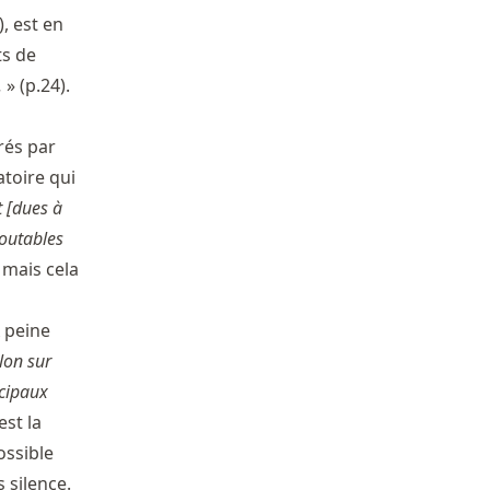
, est en
ts de
.
» (p.24).
rés par
toire qui
 [dues à
outables
, mais cela
À peine
llon sur
ncipaux
est la
ossible
 silence.